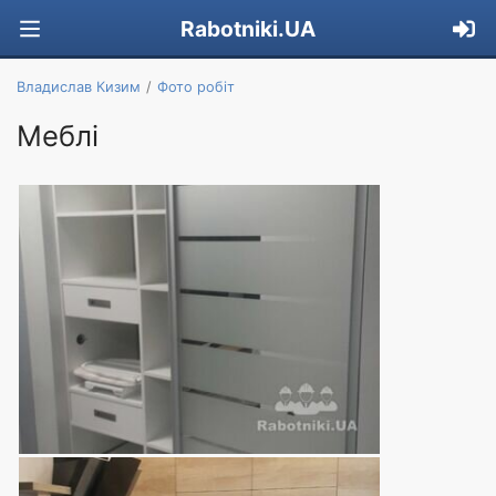
Rabotniki.UA
Владислав Кизим
Фото робіт
Меблі