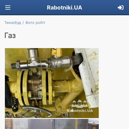
Rabotniki.UA
Технобуд
Фото робіт
Газ