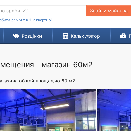
Знайти майстра
обити ремонт в 1-к квартирі
Розцінки
Калькулятор
мещения - магазин 60м2
агазина общей площадью 60 м2.