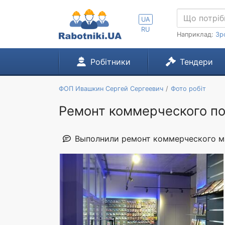
UA
RU
Наприклад:
Зр
Робітники
Тендери
ФОП Ивашкин Сергей Сергеевич
Фото робіт
Ремонт коммерческого по
Выполнили ремонт коммерческого м