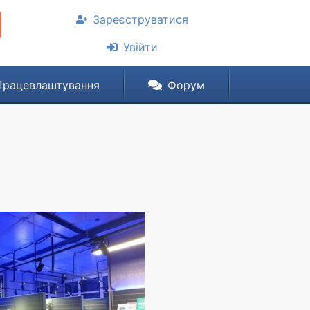
Зареєструватися
Увійти
Працевлаштування
Форум