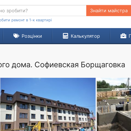
Знайти майстра
обити ремонт в 1-к квартирі
Розцінки
Калькулятор
ого дома. Софиевская Борщаговка