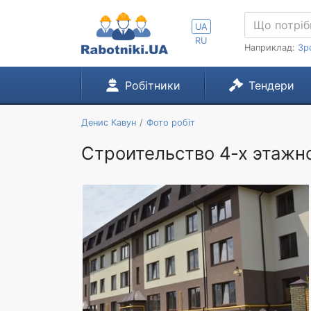
UA
RU
Наприклад:
Зр
Робітники
Тендери
Денис Кавун
Фото робіт
Строительство 4-х этажн