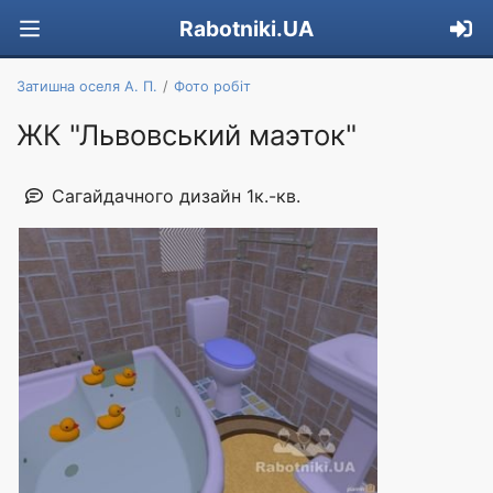
Rabotniki.UA
Затишна оселя А. П.
Фото робіт
ЖК "Львовський маэток"
Сагайдачного дизайн 1к.-кв.