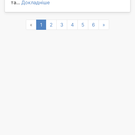
та...
Докладніше
Previous
Next
«
1
2
3
4
5
6
»