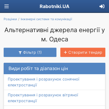
Rabotniki.UA
Розцінки
Інженерні системи та комунікації
Альтернативні джерела енергії у
м. Одеса
Фільтр (1)
Створити тендер
Види робіт та діапазон цін
Проектування і розрахунок сонячної
електростанції
Проектування і розрахунок вітряної
електростанції