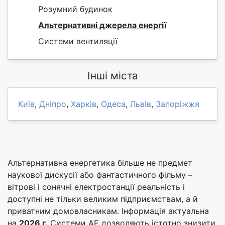
Розумний будинок
Альтернативні джерела енергії
Системи вентиляції
Інші міста
Київ
,
Дніпро
,
Харків
,
Одеса
,
Львів
,
Запоріжжя
Альтернативна енергетика більше не предмет
наукової дискусії або фантастичного фільму –
вітрові і сонячні електростанції реальність і
доступні не тільки великим підприємствам, а й
приватним домовласникам. Інформація актуальна
на
2026 г.
Системи АЕ дозволяють істотно знизити