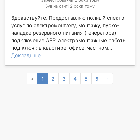
Зареєстрований 2 роки тому
Був на сайті 2 роки тому
Здравствуйте. Предоставляю полный спектр
услуг по электромонтажу, монтажу, пуско-
наладке резервного питания (генератора),
подключение АВР, электромонтажные работы
под ключ : в квартире, офисе, частном...
Докладніше
Previous
Next
«
1
2
3
4
5
6
»