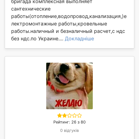
бригада комплексная выполняет
сантехнические
работы(отопление,водопровод,канализация,)е
лектромонтажные работы,кровельные
работы.наличный и безналичный расчет,с ндс
без ндс.по Украине....
Докладніше
Рейтинг: 26 з 80
0 відгуків