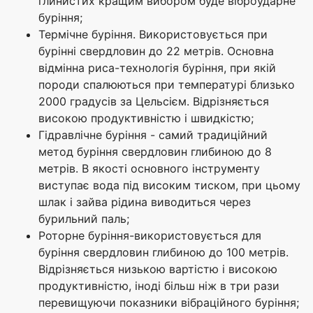
глинистих кращим вибором буде віброударне
буріння;
Термічне буріння. Використовується при
бурінні свердловин до 22 метрів. Основна
відмінна риса-технологія буріння, при якій
породи спалюються при температурі близько
2000 градусів за Цельсієм. Відрізняється
високою продуктивністю і швидкістю;
Гідравлічне буріння - самий традиційний
метод буріння свердловин глибиною до 8
метрів. В якості основного інструменту
виступає вода під високим тиском, при цьому
шлак і зайва рідина виводиться через
бурильний паль;
Роторне буріння-використовується для
буріння свердловин глибиною до 100 метрів.
Відрізняється низькою вартістю і високою
продуктивністю, іноді більш ніж в три рази
перевищуючи показники вібраційного буріння;