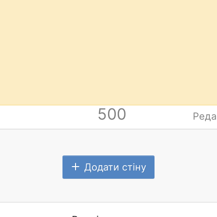
500
Реда
Додати стіну