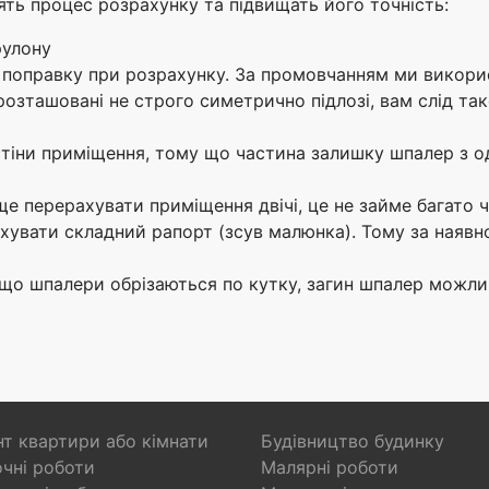
ять процес розрахунку та підвищать його точність:
рулону
у поправку при розрахунку. За промовчанням ми викори
розташовані не строго симетрично підлозі, вам слід та
стіни приміщення, тому що частина залишку шпалер з одн
ще перерахувати приміщення двічі, це не займе багато ч
увати складний рапорт (зсув малюнка). Тому за наявно
 що шпалери обрізаються по кутку, загин шпалер можлив
т квартири або кімнати
Будівництво будинку
чні роботи
Малярні роботи