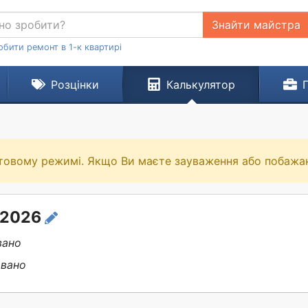
Знайти майстра
обити ремонт в 1-к квартирі
Розцінки
Калькулятор
товому режимі. Якщо Ви маєте зауваження або побажа
.2026
вано
овано