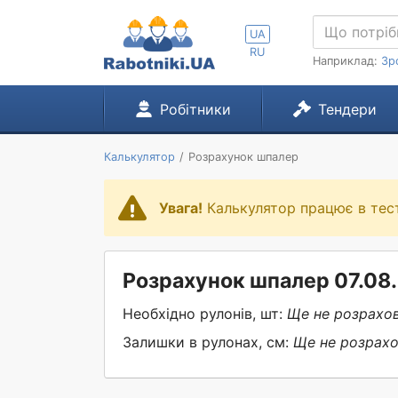
UA
RU
Наприклад:
Зр
Робітники
Тендери
Калькулятор
Розрахунок шпалер
Увага!
Калькулятор працює в тес
Розрахунок шпалер 07.08
Необхідно рулонів, шт:
Ще не розрахо
Залишки в рулонах, см:
Ще не розрах