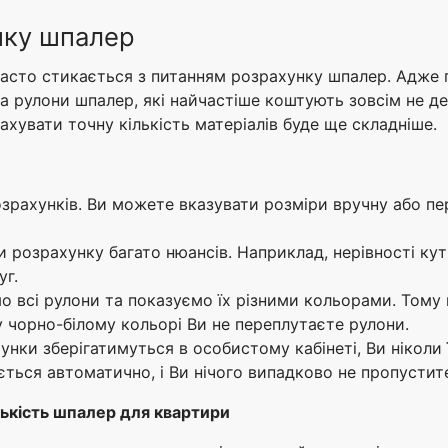
нку шпалер
часто стикається з питанням розрахунку шпалер. Адже 
а рулони шпалер, які найчастіше коштують зовсім не д
хувати точну кількість матеріалів буде ще складніше.
озрахунків. Ви можете вказувати розміри вручну або пе
 розрахунку багато нюансів. Наприклад, нерівності куті
уг.
о всі рулони та показуємо їх різними кольорами. Тому
 чорно-білому кольорі Ви не переплутаєте рулони.
хунки зберігатимуться в особистому кабінеті, Ви ніколи 
ться автоматично, і Ви нічого випадково не пропустит
лькість шпалер для квартири