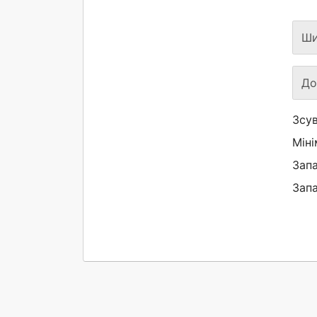
Ши
До
Зсув
Мін
Запа
Запа