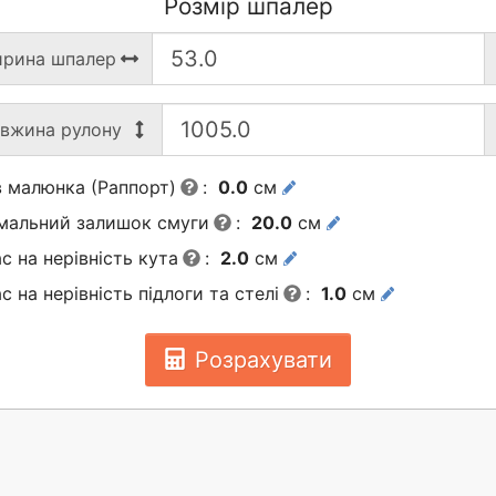
Розмір шпалер
рина шпалер
вжина рулону
 малюнка (Раппорт)
:
0.0
см
імальний залишок смуги
:
20.0
см
с на нерівність кута
:
2.0
см
с на нерівність підлоги та стелі
:
1.0
см
Розрахувати