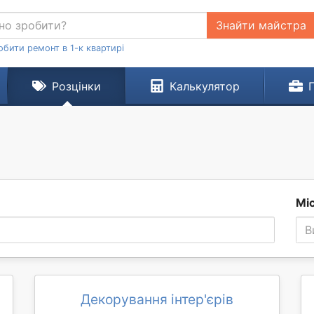
Знайти майстра
обити ремонт в 1-к квартирі
Розцінки
Калькулятор
Мі
В
Декорування інтер'єрів