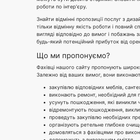
роботи по інтер'єру.
Знайти відмінні пропозиції послуг з диза
тільки відмінну якість роботи і повний с
вигляді відповідно до вимог і побажань з
будь-який потенційний прибуток від оре
Що ми пропонуємо?
Фахівці нашого сайту пропонують широкий
Залежно від ваших вимог, вони виконают
закупівлю відповідних меблів, санте
виконають ремонт, необхідний для 
усунуть пошкодження, які виникли че
відремонтують пошкодження, виклика
проведуть закупівлю необхідних пре
організують ретельне глибоке очищ
домовляться з фахівцями про викон
допоможуть з вивезенням сміття.