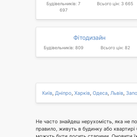
Будівельників: 7
Всього цін: 3 665
697
Фітодизайн
Будівельників: 809
Всього цін: 82
Київ
,
Дніпро
,
Харків
,
Одеса
,
Львів
,
Зап
Не часто знайдеш нерухомість, яка не по
правило, живуть в будинку або квартирі б
можуть бути досить старими. Оновити їх