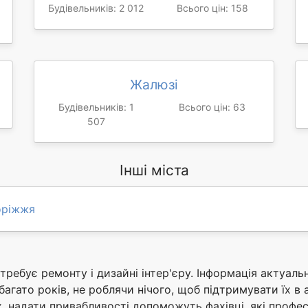
Будівельників: 2 012
Всього цін: 158
Жалюзі
Будівельників: 1
Всього цін: 63
507
Інші міста
оріжжя
требує ремонту і дизайні інтер'єру. Інформація актуаль
агато років, не роблячи нічого, щоб підтримувати їх в 
, надати привабливості допоможуть фахівці, які профес