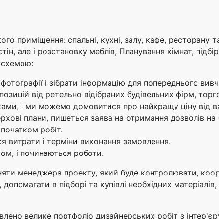
го приміщення: спальні, кухні, залу, кафе, ресторану та
стін, але і розстановку меблів, Планування кімнат, підбі
ю схемою:
фотографії і зібрати інформацію для попереднього вивч
зицій від ретельно відібраних будівельних фірм, торгов
ками, і ми можемо домовитися про найкращу ціну від ва
хові плани, пишеться заява на отримання дозволів на б
 початком робіт.
я витрати і терміни виконання замовлення.
ом, і починаються роботи.
яти менеджера проекту, який буде контролювати, коор
, допомагати в підборі та купівлі необхідних матеріалів,
тавлено велике портфоліо дизайнерських робіт з інтер'є