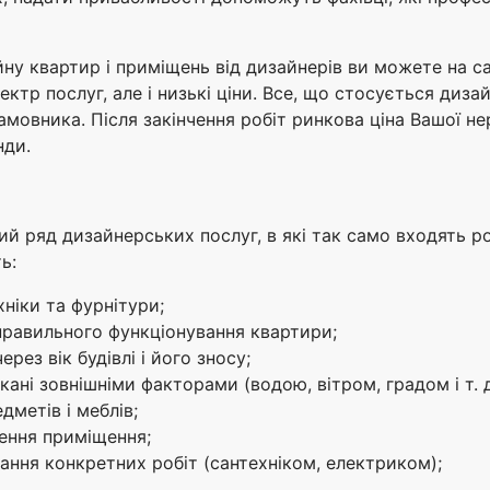
йну квартир і приміщень від дизайнерів ви можете на са
пектр послуг, але і низькі ціни. Все, що стосується диз
амовника. Після закінчення робіт ринкова ціна Вашої не
нди.
 ряд дизайнерських послуг, в які так само входять ро
ь:
хніки та фурнітури;
правильного функціонування квартири;
рез вік будівлі і його зносу;
ні зовнішніми факторами (водою, вітром, градом і т. д
дметів і меблів;
ення приміщення;
ання конкретних робіт (сантехніком, електриком);