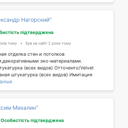
ександр Нагорский"
бистість підтверджена
оків тому
•
Був на сайті 2 роки тому
ая отделка стен и потолков
,декоративными эко-материалами.
укатурка (всех видов) Отточенто/Velvet
вная штукатурка (всех видов) Имитация
дніше
ксим Михалин"
Особистість підтверджена