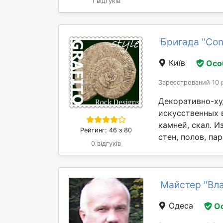
1 відгуків
Бригада "Con
Київ
Осо
Зареєстрований 10 
Декоративно-ху
искусственных 
камней, скал. 
Рейтинг: 46 з 80
стен, полов, па
0 відгуків
Майстер "Вл
Одеса
О