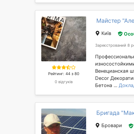
Майстер "Ал
Київ
Осо
Зареєстрований 8 р
Профессиональн
износостойкими
Венецианская шт
Рейтинг: 44 з 80
Decor Декорати
0 відгуків
Бетона ...
Докла
Бригада "Ма
Бровари