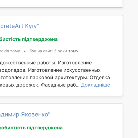
creteArt Kyiv"
бистість підтверджена
років тому
•
Був на сайті 3 роки тому
дожественные работы. Изготовление
водопадов. Изготовление искусственных
Изготовление парковой архитектуры. Отделка
рковых дорожек. Фасадные раб...
Докладніше
адимир Яковенко"
собистість підтверджена