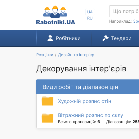
UA
RU
Наприклад:
Зр
Робітники
Тендери
Розцінки
Дизайн та інтер'єр
Декорування інтер'єрів
Види робіт та діапазон цін
Художній розпис стін
Вітражний розпис по склу
Всього пропозицій:
6
Діапазон цін:
25