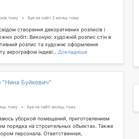
оків тому
•
Був на сайті 3 місяці тому
свідом створення декоративних розписів і
жніх робіт. Виконую: художній розпис стін в
ративний розпис та художнє оформлення
у аерографом індиві...
Докладніше
 "Нина Буйкевич"
яць тому
•
Був на сайті місяць тому
маюсь уборкой помещений, приготовлением
ем порядка на строительных объектах. Также
ором персонала. Ответственная,