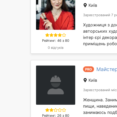
Київ
Зареєстрований 7 р
Художниця з до
авторських худо
інтер єрі деко
Рейтинг: 46 з 80
приміщень робот
0 відгуків
Майстер
PRO
Київ
Зареєстрований міс
Женщина. Зани
пищи, наведени
занимаюсь подб
Рейтинг: 26 з 80