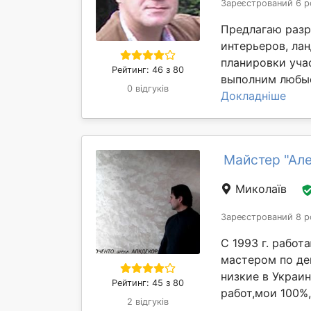
Зареєстрований 6 р
Предлагаю разр
интерьеров, ла
планировки уча
Рейтинг: 46 з 80
выполним любые
0 відгуків
Докладніше
Майстер "Але
Миколаїв
Зареєстрований 8 р
С 1993 г. работ
мастером по де
низкие в Украин
Рейтинг: 45 з 80
работ,мои 100%,
2 відгуків