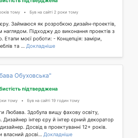
бистість підтверджена
років тому
•
Був на сайті 2 роки тому
`єру. Займаюся як розробкою дизайн-проектів,
м наглядом. Підходжу до виконання проектів з
. Етапи моєї роботи: - Концепція: заміри,
блів та ...
Докладніше
бава Обуховська"
бистість підтверджена
оки тому
•
Був на сайті 19 годин тому
ти Любава. Здобула вищу фахову освіту,
а. Дизайнер інтер єру й інтер єрний декоратор
изайнер. Досвід в проектуванні 12+ років.
 власний досві...
Докладніше