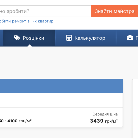
Знайти майстра
обити ремонт в 1-к квартирі
Розцінки
Калькулятор
Середня ціна
3439
50 - 4100
грн/м²
грн/м²