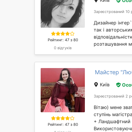
Осо
Зареєстрований 10 
Дизайнер інтер
так і авторськи
відповідальністю
Рейтинг: 47 з 80
розташування ме
0 відгуків
Майстер "Лю
Київ
Осо
Зареєстрований 2 р
Вітаю) мене зва
ступінь магістр
+ Ландшафтний д
Рейтинг: 47 з 80
Використовуючи