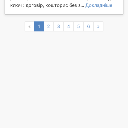
ключ : договір, кошторис без з...
Докладніше
Previous
Next
«
1
2
3
4
5
6
»