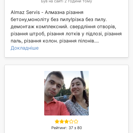
Був на сайті 2 години тому
Almaz Servis - Алмазна різання
бетону,моноліту без пилу!різка без пилу.
демонтаж комплексний. свердління отворів,
різання штроб, різання лотків у підлозі, різання
паль, різання колон. різання пілонів....
Докладніше
Рейтинг: 37 з 80