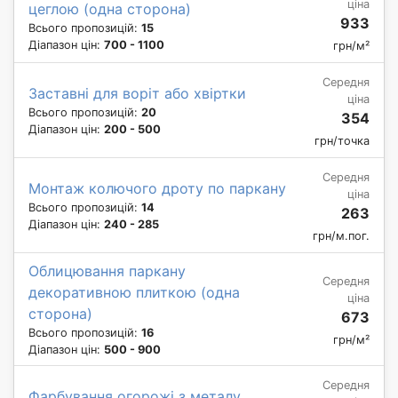
ціна
цеглою (одна сторона)
933
Всього пропозицій:
15
Діапазон цін:
700 - 1100
грн/м²
Середня
Заставні для воріт або хвіртки
ціна
Всього пропозицій:
20
354
Діапазон цін:
200 - 500
грн/точка
Середня
Монтаж колючого дроту по паркану
ціна
Всього пропозицій:
14
263
Діапазон цін:
240 - 285
грн/м.пог.
Облицювання паркану
Середня
декоративною плиткою (одна
ціна
сторона)
673
Всього пропозицій:
16
грн/м²
Діапазон цін:
500 - 900
Середня
Фарбування огорожі з металу