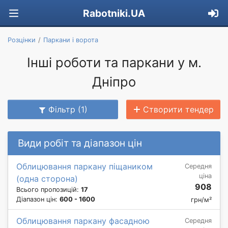
Rabotniki.UA
Розцінки
Паркани і ворота
Інші роботи та паркани у м.
Дніпро
Фільтр (1)
Створити тендер
Види робіт та діапазон цін
Облицювання паркану піщаником
Середня
ціна
(одна сторона)
908
Всього пропозицій:
17
Діапазон цін:
600 - 1600
грн/м²
Облицювання паркану фасадною
Середня