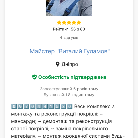
Рейтинг: 56 з 80
4 відгуків
Майстер "Виталий Гуламов"
Дніпро
Особистість підтверджена
Зареєстрований 6 років тому
Був на сайті 8 годин тому
0⃣9⃣7⃣0⃣4⃣4⃣1⃣5⃣8⃣0⃣ Весь комплекс з
монтажу та реконструкції покрівлі: ~
мансарди; ~ демонтаж та реконструкція
старої покрівлі; ~ заміна покрівельного
матеріалу, ~ монтаж кроквяної системи будь-