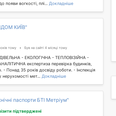
о появи вогкості, плі...
Докладніше
ПДОМ КИЇВ"
років тому
•
Був на сайті 4 місяці тому
ІВЕЛЬНА - ЕКОЛОГІЧНА - ТЕПЛОВІЗІЙНА -
АЛІТИЧНА експертиза перевірка будинків,
. - Понад 35 років досвіду роботи. - Інспекція
у нерухомості мет...
Докладніше
хнічні паспорти БТІ Метріум"
візити підтверджені