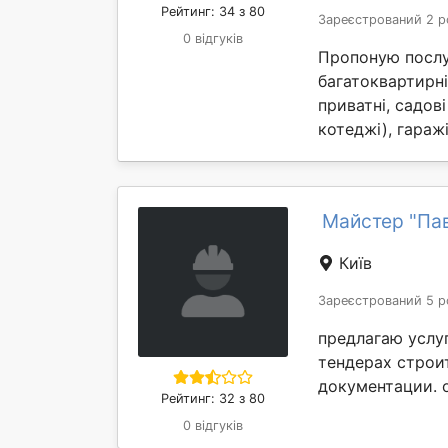
Рейтинг: 34 з 80
Зареєстрований 2 р
0 відгуків
Пропоную послуг
багатоквартирні
приватні, садов
котеджі), гаражі
Майстер "Па
Київ
Зареєстрований 5 р
предлагаю услу
тендерах строи
документации. 
Рейтинг: 32 з 80
0 відгуків