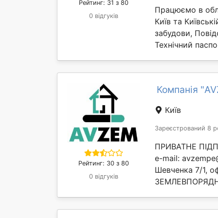
Рейтинг: 31 з 80
Працюємо в обла
0 відгуків
Київ та Київськ
забудови, Повід
Технічний паспо
Компанія "A
Київ
Зареєстрований 8 р
ПРИВАТНЕ ПІДПР
e-mail: avzempe@
Рейтинг: 30 з 80
Шевченка 7/1, о
0 відгуків
ЗЕМЛЕВПОРЯДНІ