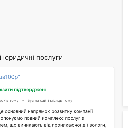
і юридичні послуги
ua100p"
візити підтверджені
років тому
•
Був на сайті місяць тому
 це основний напрямок розвитку компанії
ропонуємо повний комплекс послуг з
ем, що виникають від проникаючої дії вологи,