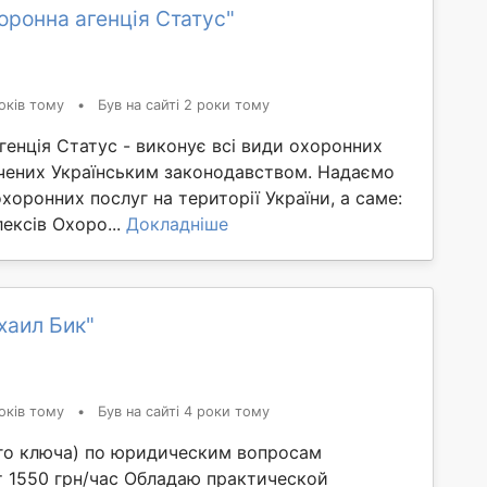
оронна агенція Статус"
оків тому
•
Був на сайті 2 роки тому
енція Статус - виконує всі види охоронних
ачених Українським законодавством. Надаємо
хоронних послуг на території України, а саме:
ексів Охоро...
Докладніше
хаил Бик"
оків тому
•
Був на сайті 4 роки тому
го ключа) по юридическим вопросам
т 1550 грн/час Обладаю практической