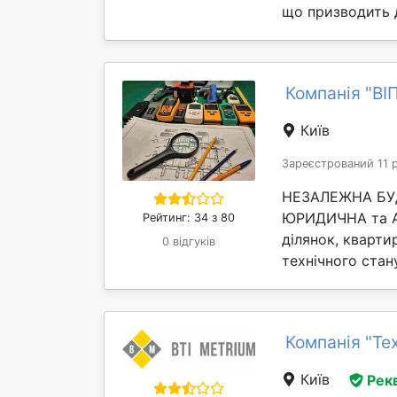
що призводить д
Компанія "ВІ
Київ
Зареєстрований 11 
НЕЗАЛЕЖНА БУД
ЮРИДИЧНА та АН
Рейтинг: 34 з 80
ділянок, квартир
0 відгуків
технічного стан
Компанія "Те
Київ
Рек