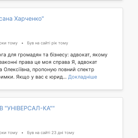
сана Харченко"
оки тому
•
Був на сайті рік тому
а для громадян та бізнесу: адвокат, якому
законні права це моя справа Я, адвокат
а Олексіївна, пропоную повний спектр
имки. Якщо у вас є юрид...
Докладніше
В "УНІВЕРСАЛ-КА""
оки тому
•
Був на сайті 23 дні тому