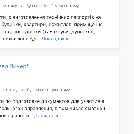
оки тому
•
Був на сайті 11 місяців тому
и із виготовлення технічних паспортів на
 будинки, квартири, нежитлові приміщення,
і та дачні будинки (таунхауси, дуплекси,
, нежитлові буд...
Докладніше
вел Винер"
оків тому
•
Був на сайті день тому
ги по подготовке документов для участия в
тельного направления, в том числе сметной
опыт работы...
Докладніше