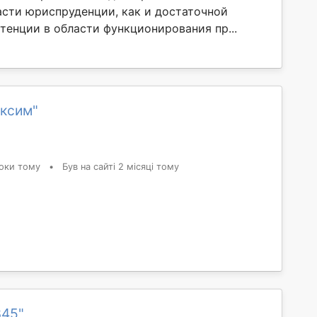
асти юриспруденции, как и достаточной
тенции в области функционирования пр...
аксим"
оки тому
•
Був на сайті 2 місяці тому
345"