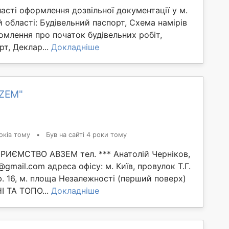
сті оформлення дозвільної документації у м.
ій області: Будівельний паспорт, Схема намірів
омлення про початок будівельних робіт,
рт, Деклар...
Докладніше
VZEM"
оків тому
•
Був на сайті 4 роки тому
ИЄМСТВО АВЗЕМ тел. *** Анатолій Черніков,
gmail.com адреса офісу: м. Київ, провулок Т.Г.
ф. 16, м. площа Незалежності (перший поверх)
 ТА ТОПО...
Докладніше