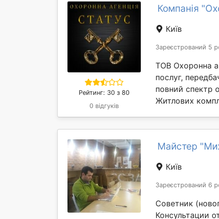
Компанія "Ох
Київ
Зареєстрований 5 р
ТОВ Охоронна аг
послуг, передб
повний спектр о
Рейтинг: 30 з 80
Житлових компл
0 відгуків
Майстер "Ми
Київ
Зареєстрований 6 р
Советник (ново
Консультации о