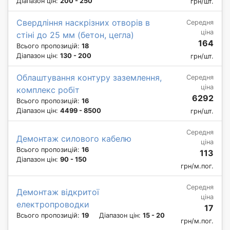
Діапазон цін:
200 - 250
грн/шт.
Свердління наскрізних отворів в
Середня
ціна
стіні до 25 мм (бетон, цегла)
164
Всього пропозицій:
18
Діапазон цін:
130 - 200
грн/шт.
Облаштування контуру заземлення,
Середня
ціна
комплекс робіт
6292
Всього пропозицій:
16
Діапазон цін:
4499 - 8500
грн/шт.
Середня
Демонтаж силового кабелю
ціна
Всього пропозицій:
16
113
Діапазон цін:
90 - 150
грн/м.пог.
Середня
Демонтаж відкритої
ціна
електропроводки
17
Всього пропозицій:
19
Діапазон цін:
15 - 20
грн/м.пог.