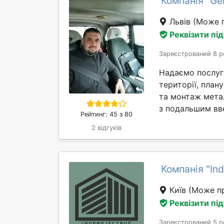
Компанія "Ger
Львів
(Може п
Реквізити пі
Зареєстрований 8 р
Надаємо послуги
території, план
та монтаж мета
з подальшим вве
Рейтинг: 45 з 80
2 відгуків
Компанія "In
Київ
(Може пр
Реквізити пі
Зареєстрований 5 р