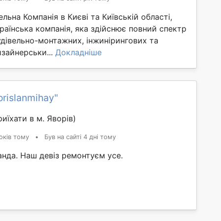
льна Компанія в Києві та Київській області,
раїнська компанія, яка здійснює повний спектр
удівельно-монтажних, інжинірингових та
зайнерськи...
Докладніше
orislanmihay"
иїхати в м. Яворів)
оків тому
•
Був на сайті 4 дні тому
нда. Наш девіз ремонтуєм усе.