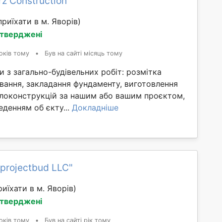
z Construction"
риїхати в м. Яворів)
дтверджені
оків тому
•
Був на сайті місяць тому
 з загально-будівельних робіт: розмітка
ування, закладання фундаменту, виготовлення
локонструкцій за нашим або вашим проєктом,
денням об єкту...
Докладніше
dprojectbud LLC"
иїхати в м. Яворів)
дтверджені
оків тому
•
Був на сайті рік тому