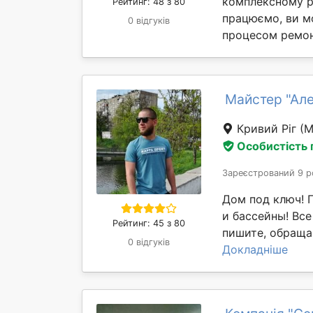
комплексному ре
Рейтинг: 48 з 80
працюємо, ви м
0 відгуків
процесом ремонт
Майстер "Ал
Кривий Ріг
(М
Особистість
Зареєстрований 9 р
Дом под ключ! 
и бассейны! Вс
Рейтинг: 45 з 80
пишите, обращай
0 відгуків
Докладніше