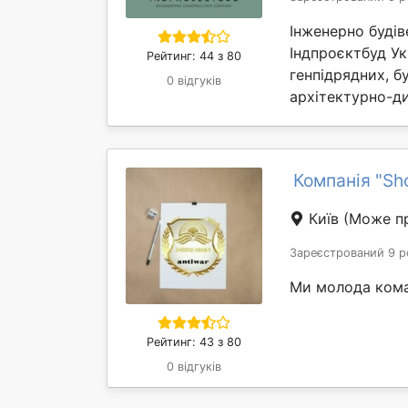
Інженерно будіве
Індпроєктбуд Ук
Рейтинг: 44 з 80
генпідрядних, б
0 відгуків
архітектурно-ди
Компанія "Sh
Київ
(Може пр
Зареєстрований 9 р
Ми молода кома
Рейтинг: 43 з 80
0 відгуків