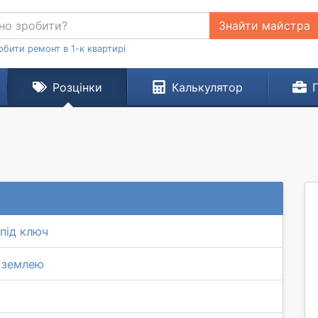
Знайти майстра
обити ремонт в 1-к квартирі
Розцінки
Калькулятор
 під ключ
д землею