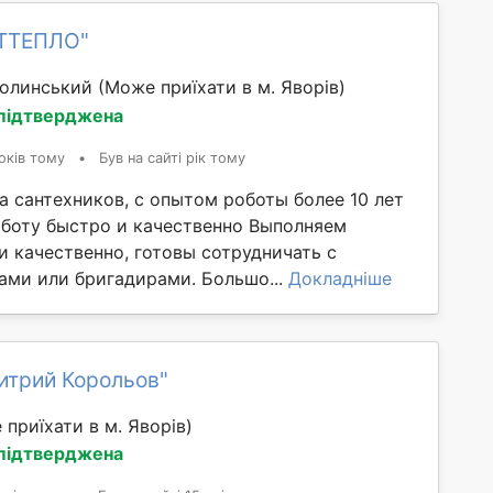
ІТТЕПЛО"
олинський
(Може приїхати в м. Яворів)
 підтверджена
оків тому
•
Був на сайті рік тому
а сантехников, с опытом роботы более 10 лет
боту быстро и качественно Выполняем
и качественно, готовы сотрудничать с
ами или бригадирами. Большо...
Докладніше
итрий Корольов"
приїхати в м. Яворів)
 підтверджена