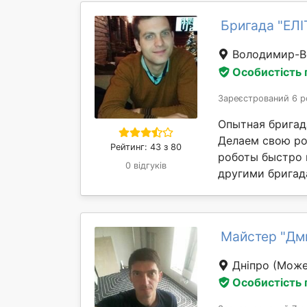
Бригада "ЕЛ
Володимир-В
Особистість
Зареєстрований 6 р
Опытная бригад
Делаем свою ро
Рейтинг: 43 з 80
роботы быстро 
0 відгуків
другими бригад
Майстер "Дм
Дніпро
(Може 
Особистість