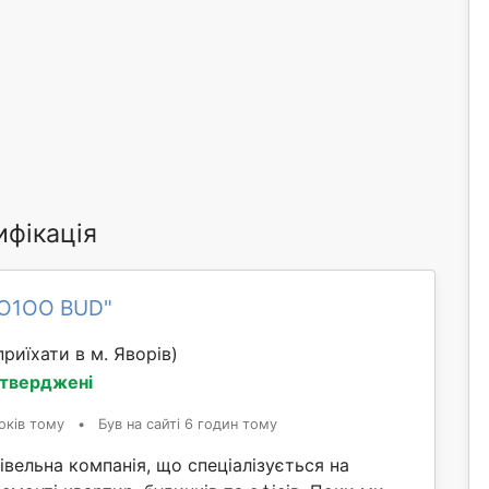
ифікація
RO1OO BUD"
риїхати в м. Яворів)
дтверджені
оків тому
•
Був на сайті 6 годин тому
вельна компанія, що спеціалізується на