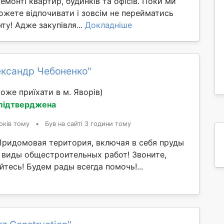
монті квартир, будинків та офісів. Поки ми
ожете відпочивати і зовсім не перейматись
у! Адже закупівля...
Докладніше
ександр Чебоненко"
оже приїхати в м. Яворів)
 підтверджена
оків тому
•
Був на сайті 3 години тому
Придомовая територия, включая в себя пруды
е виды общестроительных работ! Звоните,
тесь! Будем рады всегда помочь!...