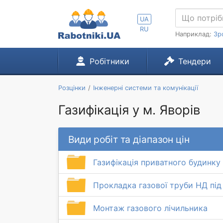
UA
RU
Наприклад:
Зр
Робітники
Тендери
Розцінки
Інженерні системи та комунікації
Газифікація у м. Яворів
Види робіт та діапазон цін
Газифікація приватного будинку
Прокладка газової труби НД пі
Монтаж газового лічильника