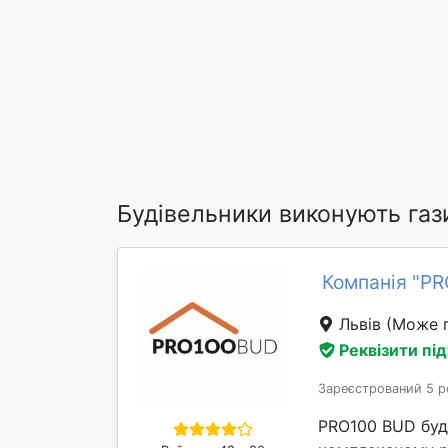
Будівельники виконують газ
Компанія "P
Львів
(Може п
Реквізити пі
Зареєстрований 5 р
PRO100 BUD буді