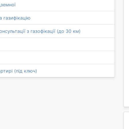
дземної
а газифікацію
нсультації з газофікації (до 30 км)
ртирі (під ключ)