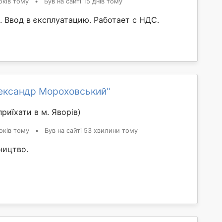
оків тому
•
Був на сайті 15 днів тому
. Ввод в єксплуатацию. Работает с НДС.
ександр Мороховський"
риїхати в м. Яворів)
оків тому
•
Був на сайті 53 хвилини тому
ництво.