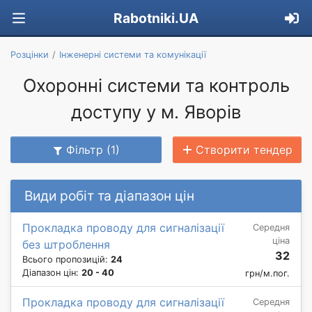
Rabotniki.UA
Розцінки
Інженерні системи та комунікації
Охоронні системи та контроль
доступу у м. Яворів
Фільтр (1)
Створити тендер
Види робіт та діапазон цін
Прокладка проводу для сигналізації
Середня
ціна
без штроблення
32
Всього пропозицій:
24
Діапазон цін:
20 - 40
грн/м.пог.
Прокладка проводу для сигналізації
Середня