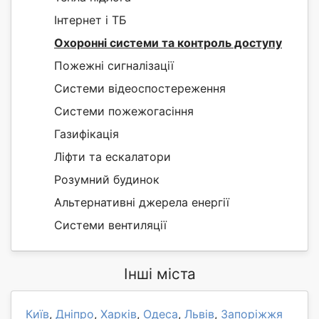
Інтернет і ТБ
Охоронні системи та контроль доступу
Пожежні сигналізації
Системи відеоспостереження
Системи пожежогасіння
Газифікація
Ліфти та ескалатори
Розумний будинок
Альтернативні джерела енергії
Системи вентиляції
Інші міста
Київ
,
Дніпро
,
Харків
,
Одеса
,
Львів
,
Запоріжжя