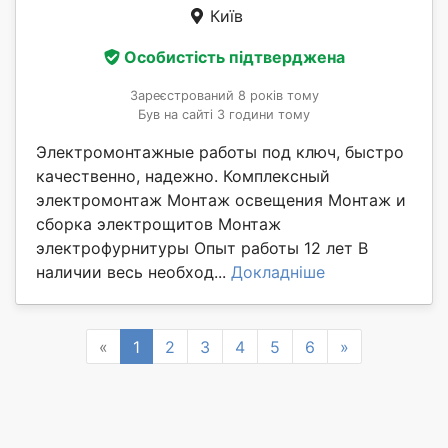
Київ
Особистість підтверджена
Зареєстрований 8 років тому
Був на сайті 3 години тому
Электромонтажные работы под ключ, быстро
качественно, надежно. Комплексный
электромонтаж Монтаж освещения Монтаж и
сборка электрощитов Монтаж
электрофурнитуры Опыт работы 12 лет В
наличии весь необход...
Докладніше
Previous
Next
«
1
2
3
4
5
6
»