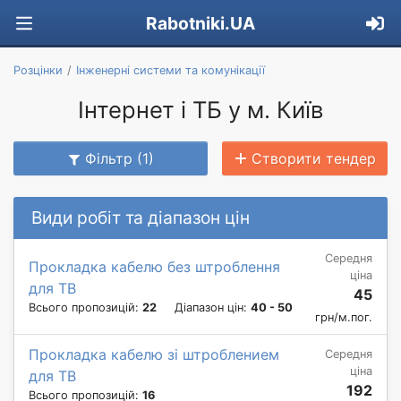
Rabotniki.UA
Розцінки
Інженерні системи та комунікації
Інтернет і ТБ у м. Київ
Фільтр (1)
Створити тендер
Види робіт та діапазон цін
Середня
Прокладка кабелю без штроблення
ціна
для ТВ
45
Всього пропозицій:
22
Діапазон цін:
40 - 50
грн/м.пог.
Прокладка кабелю зі штроблением
Середня
ціна
для ТВ
192
Всього пропозицій:
16