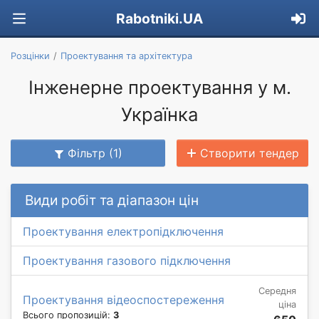
Rabotniki.UA
Розцінки
Проектування та архітектура
Інженерне проектування у м.
Українка
Фільтр (1)
Створити тендер
Види робіт та діапазон цін
Проектування електропідключення
Проектування газового підключення
Середня
Проектування відеоспостереження
ціна
Всього пропозицій:
3