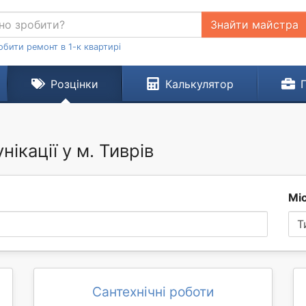
Знайти майстра
обити ремонт в 1-к квартирі
Розцінки
Калькулятор
ікації у м. Тиврів
Мі
Т
Сантехнічні роботи