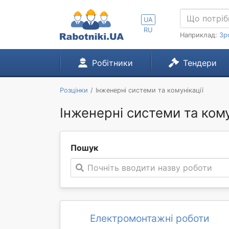
UA
RU
Наприклад:
Зр
Робітники
Тендери
Розцінки
Інженерні системи та комунікації
Інженерні системи та комун
Пошук
Почніть вводити назву роботи
Електромонтажні роботи