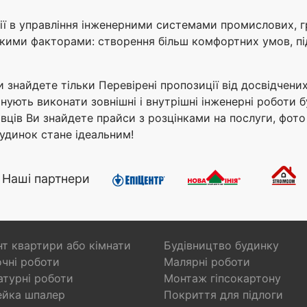
ї в управління інженерними системами промислових, г
акими факторами: створення більш комфортних умов, п
ви знайдете тільки Перевірені пропозиції від досвідчених
нують виконати зовнішні і внутрішні інженерні роботи б
вців Ви знайдете прайси з розцінками на послуги, фото 
будинок стане ідеальним!
Наші партнери
т квартири або кімнати
Будівництво будинку
чні роботи
Малярні роботи
турні роботи
Монтаж гіпсокартону
ейка шпалер
Покриття для підлоги