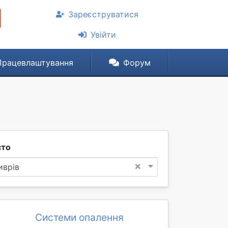
Зареєструватися
Увійти
Працевлаштування
Форум
сто
×
иврів
Системи опалення