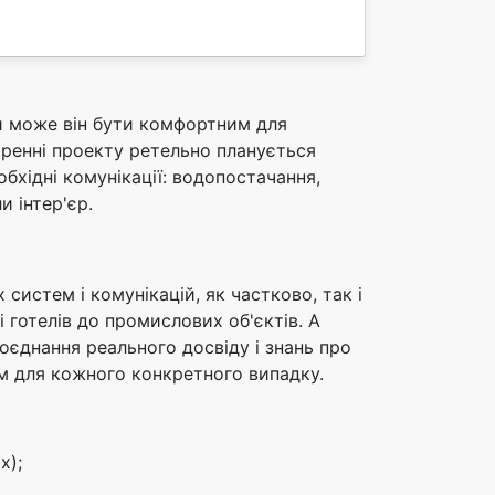
чи може він бути комфортним для
оренні проекту ретельно планується
бхідні комунікації: водопостачання,
и інтер'єр.
систем і комунікацій, як частково, так і
і готелів до промислових об'єктів. А
поєднання реального досвіду і знань про
ем для кожного конкретного випадку.
х);