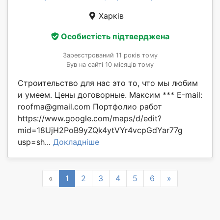
Харків
Особистість підтверджена
Зареєстрований 11 років тому
Був на сайті 10 місяців тому
Строительство для нас это то, что мы любим
и умеем. Цены договорные. Максим *** Е-mail:
roofma@gmail.com Портфолио работ
https://www.google.com/maps/d/edit?
mid=18UjH2PoB9yZQk4ytVYr4vcpGdYar77g
usp=sh...
Докладніше
Previous
Next
«
1
2
3
4
5
6
»