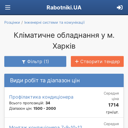
Rabotniki.UA
Розцінки
Інженерні системи та комунікації
Кліматичне обладнання у м.
Харків
Фільтр (1)
Створити тендер
Види робіт та діапазон цін
Середня
Профілактика кондиціонера
ціна
Всього пропозицій:
34
1714
Діапазон цін:
1500 - 2000
грн/шт.
Середня
Монтаж кондиціонера 7-9-10-12