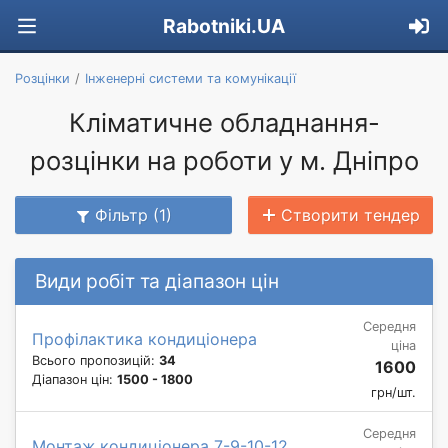
Rabotniki.UA
Розцінки
Інженерні системи та комунікації
Кліматичне обладнання-
розцінки на роботи у м. Дніпро
Фільтр (1)
Створити тендер
Види робіт та діапазон цін
Середня
Профілактика кондиціонера
ціна
Всього пропозицій:
34
1600
Діапазон цін:
1500 - 1800
грн/шт.
Середня
Монтаж кондиціонера 7-9-10-12