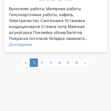
Выполняю работы Малярние работы
Гипсокартонные работы, кафель,
Электричество Сантехника Установка
кондиционеров Стяжка пола Маячная
штукатурка Поклейка обоев/багетов
Покраска потолков Укладка ламината...
Докладніше
Previous
Next
«
1
2
3
4
5
6
»