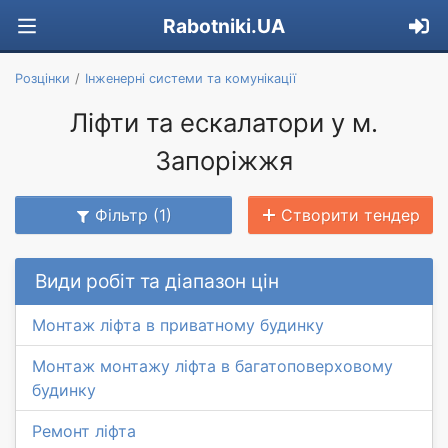
Rabotniki.UA
Розцінки
Інженерні системи та комунікації
Ліфти та ескалатори у м.
Запоріжжя
Фільтр (1)
Створити тендер
Види робіт та діапазон цін
Монтаж ліфта в приватному будинку
Монтаж монтажу ліфта в багатоповерховому
будинку
Ремонт ліфта