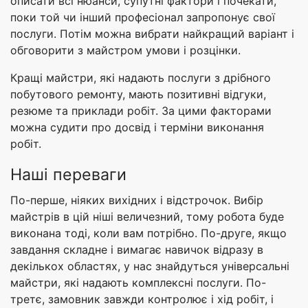
описати всі нюанси, супутні фактори і почекати,
поки той чи інший професіонал запропонує свої
послуги. Потім можна вибрати найкращий варіант і
обговорити з майстром умови і розцінки.
Кращі майстри, які надають послуги з дрібного
побутового ремонту, мають позитивні відгуки,
резюме та приклади робіт. За цими факторами
можна судити про досвід і терміни виконання
робіт.
Наші переваги
По-перше, ніяких вихідних і відстрочок. Вибір
майстрів в цій ніші величезний, тому робота буде
виконана тоді, коли вам потрібно. По-друге, якщо
завдання складне і вимагає навичок відразу в
декількох областях, у нас знайдуться універсальні
майстри, які надають комплексні послуги. По-
третє, замовник завжди контролює і хід робіт, і