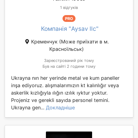
1 відгуків
PRO
Компанія "Aysav llc"
Кременчук
(Може приїхати в м.
Красноїльськ)
Зареєстрований рік тому
Був на сайті 2 години тому
Ukrayna nın her yerinde metal ve kum paneller
inşa ediyoruz. alışmalarımızın kt kalınlığır veya
askerlik kızlığıyla ılığın ızılık ıyktur yoktur.
Projeniz ve gerekli sayıda personel temini.
Ukrayna gen...
Докладніше