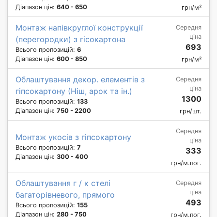
Діапазон цін:
640 - 650
грн/м²
Монтаж напівкруглої конструкції
Середня
ціна
(перегородки) з гісокартона
693
Всього пропозицій:
6
Діапазон цін:
600 - 850
грн/м²
Облаштування декор. елементів з
Середня
ціна
гіпсокартону (Ніш, арок та ін.)
1300
Всього пропозицій:
133
Діапазон цін:
750 - 2200
грн/шт.
Середня
Монтаж укосів з гіпсокартону
ціна
Всього пропозицій:
7
333
Діапазон цін:
300 - 400
грн/м.пог.
Облаштування г / к стелі
Середня
ціна
багаторівневого, прямого
493
Всього пропозицій:
155
Діапазон цін:
280 - 750
грн/м.пог.