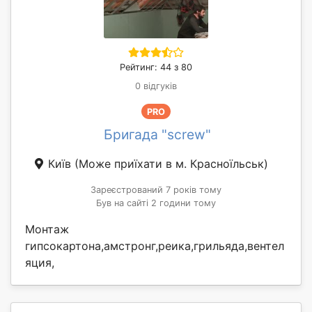
Рейтинг: 44 з 80
0 відгуків
PRO
Бригада "screw"
Київ
(Може приїхати в м. Красноїльськ)
Зареєстрований 7 років тому
Був на сайті 2 години тому
Монтаж
гипсокартона,амстронг,реика,грильяда,вентел
яция,