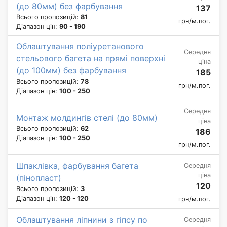
(до 80мм) без фарбування
137
Всього пропозицій:
81
грн/м.пог.
Діапазон цін:
90 - 190
Облаштування поліуретанового
Середня
стельового багета на прямі поверхні
ціна
(до 100мм) без фарбування
185
Всього пропозицій:
78
грн/м.пог.
Діапазон цін:
100 - 250
Середня
Монтаж молдингів стелі (до 80мм)
ціна
Всього пропозицій:
62
186
Діапазон цін:
100 - 250
грн/м.пог.
Шпаклівка, фарбування багета
Середня
ціна
(пінопласт)
120
Всього пропозицій:
3
Діапазон цін:
120 - 120
грн/м.пог.
Облаштування ліпнини з гіпсу по
Середня