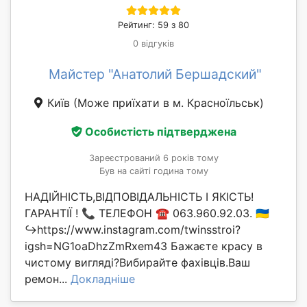
Рейтинг: 59 з 80
0 відгуків
Майстер "Анатолий Бершадский"
Київ
(Може приїхати в м. Красноїльськ)
Особистість підтверджена
Зареєстрований 6 років тому
Був на сайті година тому
НАДІЙНІСТЬ,ВІДПОВІДАЛЬНІСТЬ І ЯКІСТЬ!
ГАРАНТІЇ ! 📞 ТЕЛЕФОН ☎️ 063.960.92.03. 🇺🇦
↪️https://www.instagram.com/twinsstroi?
igsh=NG1oaDhzZmRxem43 Бажаєте красу в
чистому вигляді?Вибирайте фахівців.Ваш
ремон...
Докладніше