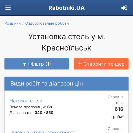
Rabotniki.UA
Розцінки
Оздоблювальні роботи
Установка стель у м.
Красноїльськ
Фільтр (1)
Створити тендер
Види робіт та діапазон цін
Середня
Натяжні стелі
ціна
Всього пропозицій:
68
616
Діапазон цін:
340 - 850
грн/м²
Середня
Підвісна стеля "Армстронг"