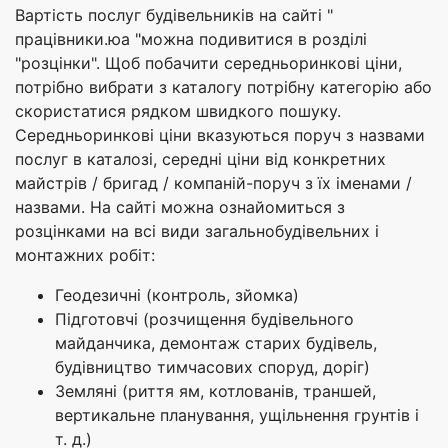
Вартість послуг будівельників на сайті "
працівники.юа "можна подивитися в розділі
"розцінки". Щоб побачити середньоринкові ціни,
потрібно вибрати з каталогу потрібну категорію або
скористатися рядком швидкого пошуку.
Середньоринкові ціни вказуються поруч з назвами
послуг в каталозі, середні ціни від конкретних
майстрів / бригад / компаній-поруч з їх іменами /
назвами. На сайті можна ознайомиться з
розцінками на всі види загальнобудівельних і
монтажних робіт:
Геодезичні (контроль, зйомка)
Підготовчі (розчищення будівельного
майданчика, демонтаж старих будівель,
будівництво тимчасових споруд, доріг)
Земляні (риття ям, котлованів, траншей,
вертикальне планування, ущільнення грунтів і
т. д.)