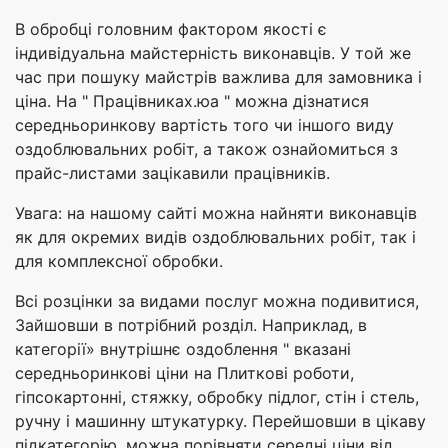
В обробці головним фактором якості є
індивідуальна майстерність виконавців. У той же
час при пошуку майстрів важлива для замовника і
ціна. На " Працівниках.юа " можна дізнатися
середньоринкову вартість того чи іншого виду
оздоблювальних робіт, а також ознайомиться з
прайс-листами зацікавили працівників.
Увага: на нашому сайті можна найняти виконавців
як для окремих видів оздоблювальних робіт, так і
для комплексної обробки.
Всі розцінки за видами послуг можна подивитися,
Зайшовши в потрібний розділ. Наприклад, в
категорії» внутрішнє оздоблення " вказані
середньоринкові ціни на Плиткові роботи,
гіпсокартонні, стяжку, обробку підлог, стін і стель,
ручну і машинну штукатурку. Перейшовши в цікаву
підкатегорію, можна порівняти середні ціни від