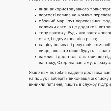
види використовуваного транспорту:
вартості палива на момент перевезен
обраний маршрут перевезення: сюди
поломки авто, а це додаткові витрати)
типу вантажу: будь-яка вантажоперев
отже, і підсумкова ціна різна;
на ціну впливає і репутація компані
вище, але зате вище будуть і гарант
важливі і додаткові фактори, що пі
вантажу, Охорона вантажу, страхуван
Якщо вам потрібна надійна доставка вант
на пошук і виберіть виконавця зі списку 
виникли питання, пишіть в службу підтр