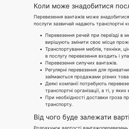
Коли може знадобитися пос
Перевезення вантажів може знадобитися в
послуги зазвичай надають транспортні к
Перевезення речей при переїзді в ме
вирішують змінити своє місце прож
Транспортування меблів, техніки, ці
в послугу перевезення входить і уп
Перевезення сипучих вантажів.
Регулярні перевезення для приватни
займаються продажами різних товар
Деякі компанії потребують перевезе
транспортні організації, а ті, у яки
При необхідності доставки гроза п
транспорту.
Від чого буде залежати варт
Розрахунок вартості вантажоперевезень 