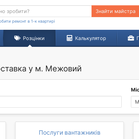
Знайти майстра
обити ремонт в 1-к квартирі
Розцінки
Калькулятор
оставка у м. Межовий
Мі
М
Послуги вантажників