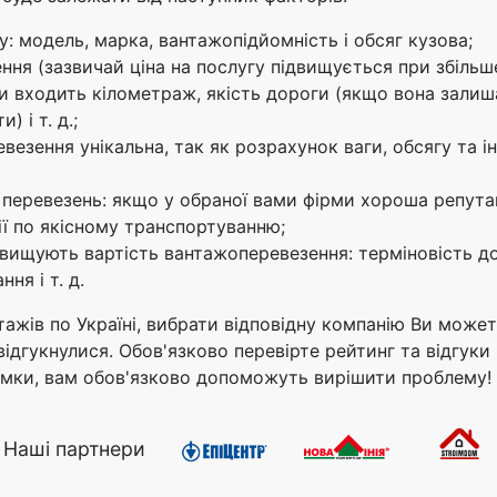
 модель, марка, вантажопідйомність і обсяг кузова;
ня (зазвичай ціна на послугу підвищується при збільше
 входить кілометраж, якість дороги (якщо вона залиша
 і т. д.;
езення унікальна, так як розрахунок ваги, обсягу та і
ї перевезень: якщо у обраної вами фірми хороша репутац
ії по якісному транспортуванню;
двищують вартість вантажоперевезення: терміновість д
ня і т. д.
ажів по Україні, вибрати відповідну компанію Ви можете 
відгукнулися. Обов'язково перевірте рейтинг та відгуки
имки, вам обов'язково допоможуть вирішити проблему!
Наші партнери