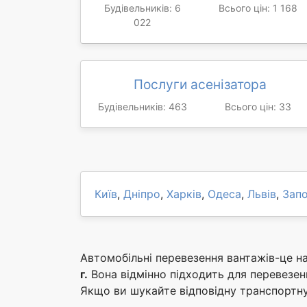
Будівельників: 6
Всього цін: 1 168
022
Послуги асенізатора
Будівельників: 463
Всього цін: 33
Київ
,
Дніпро
,
Харків
,
Одеса
,
Львів
,
Зап
Автомобільні перевезення вантажів-це на
г.
Вона відмінно підходить для перевезення
Якщо ви шукайте відповідну транспортну 