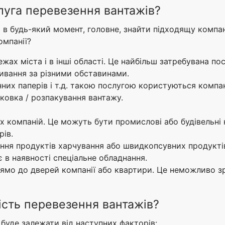
луга перевезення вантажів?
 будь-який момент, головне, знайти підходящу компані
омпанії?
жах міста і в інші області. Це найбільш затребувана пос
ивання за різними обставинами.
нних паперів і т.д. такою послугою користуються компанії
аковка / розпакування вантажу.
х компаній. Це можуть бути промислові або будівельні к
ів.
ння продуктів харчування або швидкопсувних продуктів
х є в наявності спеціальне обладнання.
рямо до дверей компанії або квартири. Це неможливо 
ість перевезення вантажів?
буде залежати від наступних факторів: