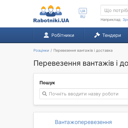
UA
RU
Наприклад:
Зр
Робітники
Тендери
Розцінки
Перевезення вантажів і доставка
Перевезення вантажів і д
Пошук
Почніть вводити назву роботи
Вантажоперевезення