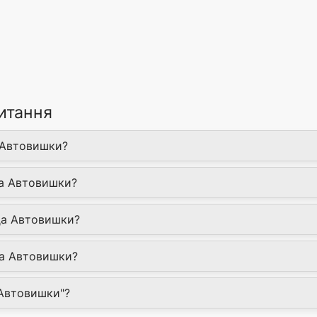
итання
 Автовишки?
да Автовишки?
да Автовишки?
да Автовишки?
 Автовишки"?