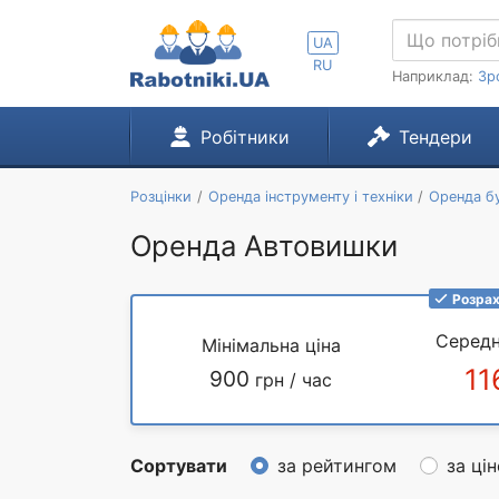
UA
RU
Наприклад:
Зр
Робітники
Тендери
Розцінки
Оренда інструменту і техніки
Оренда бу
Оренда Автовишки
Розрах
Середн
Мінімальна ціна
11
900
грн / час
Сортувати
за рейтингом
за ці