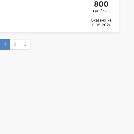
800
грн / час
Вказано на
11.05.2020
revious
Next
1
2
»