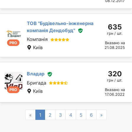
08.12.2017
ТОВ "Будівельно-інженерна
635
компанія Дендобуд"
грн / шт.
Компанія
PRO
Вказано на
Київ
21.08.2025
320
Владар
грн / шт.
Бригада
PRO
Вказано на
Київ
17.06.2022
Previous
Next
«
1
2
3
4
5
6
»