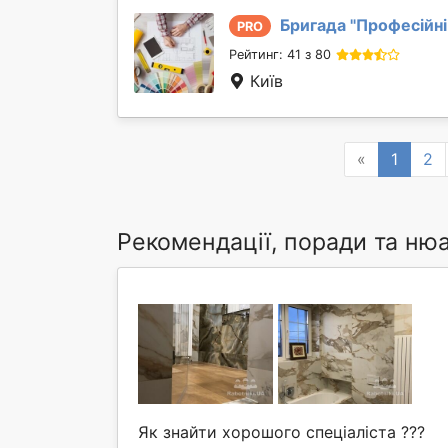
Бригада "
Професійні
PRO
Рейтинг: 41 з 80
Київ
Previous
«
1
2
Рекомендації, поради та ню
Як знайти хорошого спеціаліста ???