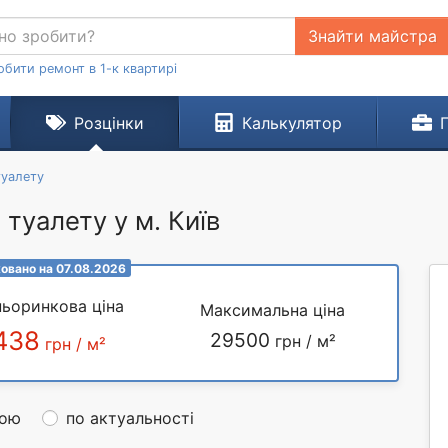
Знайти майстра
обити ремонт в 1-к квартирі
Розцінки
Калькулятор
туалету
 туалету у м. Київ
овано на 07.08.2026
ьоринкова ціна
Максимальна ціна
438
29500
грн / м²
грн / м²
ною
по актуальності