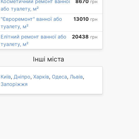
Косметичний ремонт ванної
8670
грн
або туалету, м²
"Євроремонт" ванної або
13010
грн
туалету, м²
Елітний ремонт ванної або
20438
грн
туалету, м²
Інші міста
Київ
,
Дніпро
,
Харків
,
Одеса
,
Львів
,
Запоріжжя