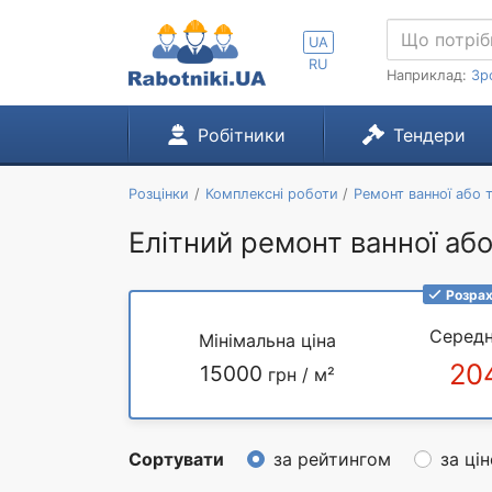
UA
RU
Наприклад:
Зр
Робітники
Тендери
Розцінки
Комплексні роботи
Ремонт ванної або 
Елітний ремонт ванної або
Розрах
Середн
Мінімальна ціна
20
15000
грн / м²
Сортувати
за рейтингом
за ці