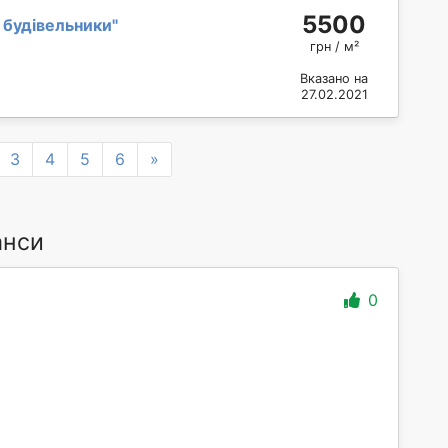
5500
 будівельники
"
грн / м²
Вказано на
27.02.2021
Next
3
4
5
6
»
анси
0