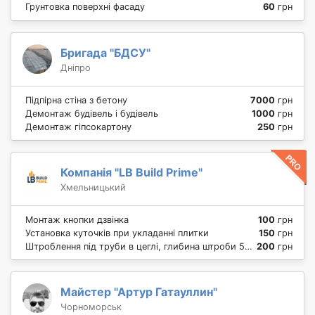
Грунтовка поверхні фасаду
60
грн
Бригада "БДСУ"
Дніпро
Підпірна стіна з бетону
7000
грн
Демонтаж будівель і будівель
1000
грн
Демонтаж гіпсокартону
250
грн
Компанія "LB Build Prime"
Хмельницький
Монтаж кнопки дзвінка
100
грн
Установка куточків при укладанні плитки
150
грн
Штроблення під труби в цеглі, глибина штроби 5 см
200
грн
Майстер "Артур Гатауллин"
Чорноморськ