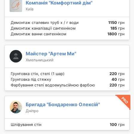
Компанія "Комфортний дім"
Київ
Демонтаж сталевих труб х / г води
1150
грн
Демонтаж каналізації сантехніком
185
грн
Демонтаж ванни сантехніком
1800
грн
Майстер "Артем Ми"
Хмельницький
Грунтовка стін, стелі (1 шар)
220
грн
Грунтовка під стяжку
40
грн
Фарбування стелі водоемульсійною фарбою
220
грн
Бригада "Бондаренко Олексій"
Дніпро
Шліфування стін
100
грн