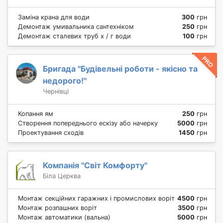
Заміна крана для води
300
грн
Демонтаж умивальника сантехніком
250
грн
Демонтаж сталевих труб х / г води
100
грн
Бригада "Будівельні роботи - якісно та
недорого!"
Чернівці
Копання ям
250
грн
Створення попереднього ескізу або начерку
5000
грн
Проектування сходів
1450
грн
Компанія "Світ Комфорту"
Біла Церква
Монтаж секційних гаражних і промислових воріт
4500
грн
Монтаж розпашних воріт
3500
грн
Монтаж автоматики (вальна)
5000
грн