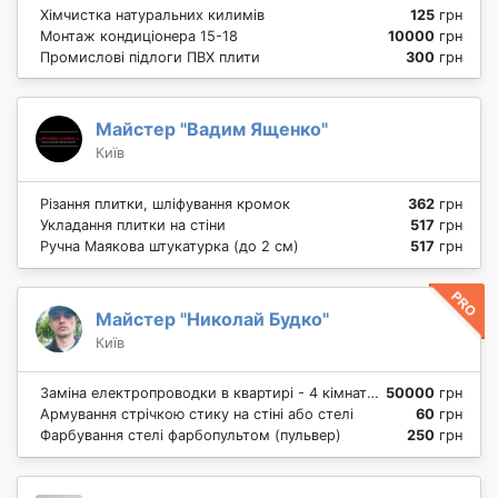
Хімчистка натуральних килимів
125
грн
Монтаж кондиціонера 15-18
10000
грн
Промислові підлоги ПВХ плити
300
грн
Майстер "Вадим Ященко"
Київ
Різання плитки, шліфування кромок
362
грн
Укладання плитки на стіни
517
грн
Ручна Маякова штукатурка (до 2 см)
517
грн
Майстер "Николай Будко"
Київ
Заміна електропроводки в квартирі - 4 кімнатна, комплекс
50000
грн
Армування стрічкою стику на стіні або стелі
60
грн
Фарбування стелі фарбопультом (пульвер)
250
грн