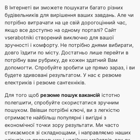
В Інтернеті ви зможете пошукати багато різних
будівельників для вирішення ваших завдань. Але чи
потрібно витрачати на це свій дорогоцінний час,
якщо все доступно на одному порталі? Сайт
vserabotniki створений виключно для вашої
зручності і комфорту. Не потрібно днями вибирати,
довго їздити по місту. Достатньо лише перейти в
потрібну вам рубрику, де кожен здатний Вам
допомогти. Спробуйте зробити це прямо зараз, і ви
будете здивовані результатом. У нас є резюме
електриків і резюме сантехніків.
Для того щоб
резюме пошук вакансій
істотно
полегшити, спробуйте скористатися зручним
пошуком. Ввівши потрібні ключі, ви з легкістю
отримаєте найбільш популярні і вигідні з
економічної точки зору результати. Ми часто
стикаємося зі складнощами, і направляємо наших
клієнтів на правильних і надійних майстрів, так як