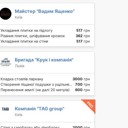
Майстер "Вадим Ященко"
Київ
Укладання плитки на підлогу
517
грн
Різання плитки, шліфування кромок
362
грн
Укладання плитки на стіни
517
грн
Бригада "Крук і компанія"
Львів
Кладка стовпів паркану
3000
грн
Створення піщаної подушки з ущільненням для фундаменту
700
грн
Перенесення землі (не далі 20 метрів)
600
грн
Компанія "TAG group"
Київ
Стіна з газоблоку або піноблоку
2000
грн