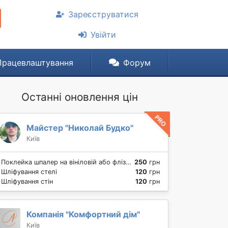
Зареєструватися
Увійти
Працевлаштування
Форум
Останні оновлення цін
Майстер "Николай Будко"
Київ
Поклейка шпалер на вініловій або флізеліновій основі на стіну
250
грн
Шліфування стелі
120
грн
Шліфування стін
120
грн
Компанія "Комфортний дім"
Київ