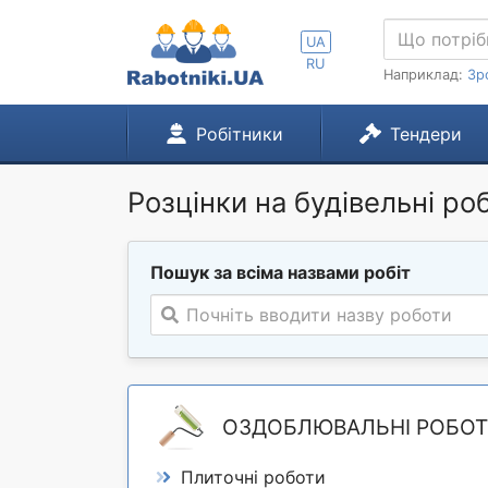
UA
RU
Наприклад:
Зр
Робітники
Тендери
Розцінки на будівельні ро
Пошук за всіма назвами робіт
Почніть вводити назву роботи
ОЗДОБЛЮВАЛЬНІ РОБО
Плиточні роботи