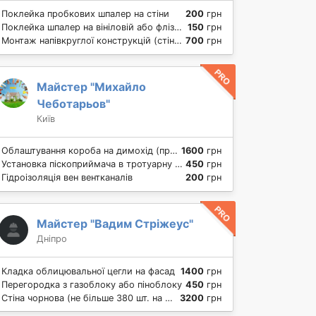
Поклейка пробкових шпалер на стіни
200
грн
Поклейка шпалер на вініловій або флізеліновій основі на стіну
150
грн
Монтаж напівкруглої конструкцій (стіни) з гіпсокартону
700
грн
Майстер "Михайло
Чеботарьов"
Київ
Облаштування короба на димохід (профлист)
1600
грн
Установка піскоприймача в тротуарну плитку
450
грн
Гідроізоляція вен вентканалів
200
грн
Майстер "Вадим Стріжеус"
Дніпро
Кладка облицювальної цегли на фасад
1400
грн
Перегородка з газоблоку або піноблоку
450
грн
Стіна чорнова (не більше 380 шт. на куб)
3200
грн