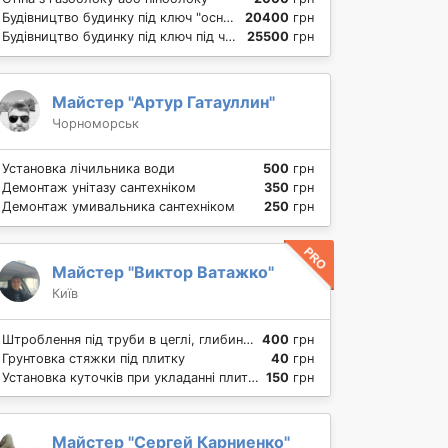
Будівництво будинку під ключ "основа" (фундамент, коробка, дах)
20400
грн
Будівництво будинку під ключ під чистову обробку.
25500
грн
Майстер "Артур Гатауллин"
Чорноморськ
Установка лічильника води
500
грн
Демонтаж унітазу сантехніком
350
грн
Демонтаж умивальника сантехніком
250
грн
Майстер "Виктор Ватажко"
Київ
Штроблення під труби в цеглі, глибина штроби 5 см
400
грн
Грунтовка стяжки під плитку
40
грн
Установка куточків при укладанні плитки
150
грн
Майстер "Сергей Карниенко"