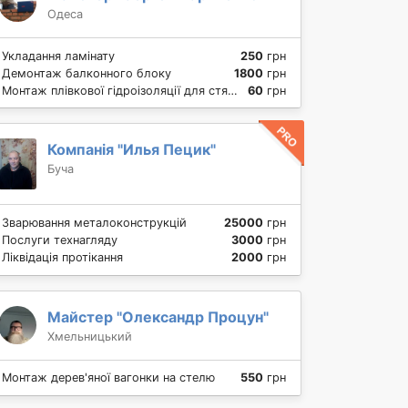
Одеса
Укладання ламінату
250
грн
Демонтаж балконного блоку
1800
грн
Монтаж плівкової гідроізоляції для стяжки
60
грн
Компанія "Илья Пецик"
Буча
Зварювання металоконструкцій
25000
грн
Послуги технагляду
3000
грн
Ліквідація протікання
2000
грн
Майстер "Олександр Процун"
Хмельницький
Монтаж дерев'яної вагонки на стелю
550
грн