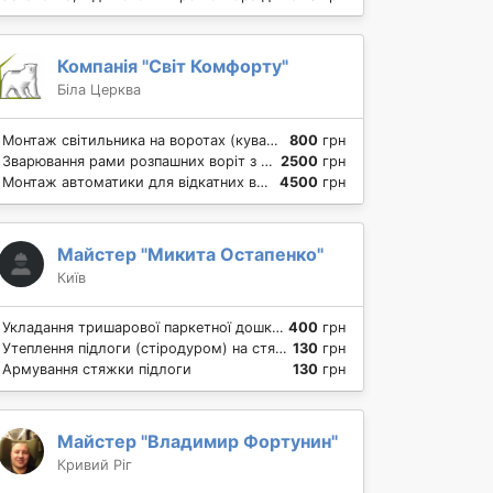
Компанія "Світ Комфорту"
Біла Церква
Монтаж світильника на воротах (кування)
800
грн
Зварювання рами розпашних воріт з монтажем на петлі
2500
грн
Монтаж автоматики для відкатних воріт
4500
грн
Майстер "Микита Остапенко"
Київ
Укладання тришарової паркетної дошки на підлогу
400
грн
Утеплення підлоги (стіродуром) на стяжку. Ціни від будівельників
130
грн
Армування стяжки підлоги
130
грн
Майстер "Владимир Фортунин"
Кривий Ріг