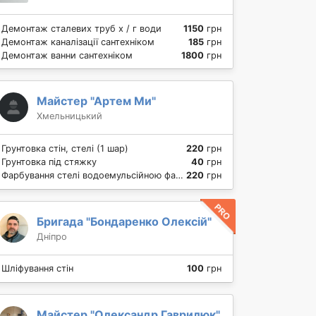
Демонтаж сталевих труб х / г води
1150
грн
Демонтаж каналізації сантехніком
185
грн
Демонтаж ванни сантехніком
1800
грн
Майстер "Артем Ми"
Хмельницький
Грунтовка стін, стелі (1 шар)
220
грн
Грунтовка під стяжку
40
грн
Фарбування стелі водоемульсійною фарбою
220
грн
Бригада "Бондаренко Олексій"
Дніпро
Шліфування стін
100
грн
Майстер "Олександр Гаврилюк"