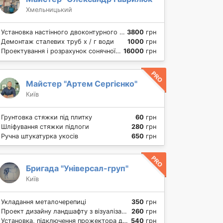
Хмельницький
Установка настінного двоконтурного газового котла до 32 кВт
3800
грн
Демонтаж сталевих труб х / г води
1000
грн
Проектування і розрахунок сонячної електростанції
16000
грн
Майстер "Артем Сергієнко"
Київ
Грунтовка стяжки під плитку
60
грн
Шліфування стяжки підлоги
280
грн
Ручна штукатурка укосів
650
грн
Бригада "Універсал-груп"
Київ
Укладання металочерепиці
350
грн
Проект дизайну ландшафту з візуалізацією за м2
260
грн
Установка, підключення прожектора для підсвічування будівель
540
грн