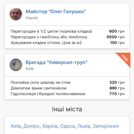
Майстер "Олег Галушко"
Харків
Перегородки в 1/2 цегли (чорнова кладка)
600
грн
Перегородка з газоблоку або піноблоку
5000
грн
Армування кладки сіткою, Ціна за м2
150
грн
Бригада "Універсал-груп"
Київ
Поклейка скло шпалер на стіни
220
грн
Демонтаж ванни сантехніком
890
грн
Гідроізоляція гібридної полімочевиною
770
грн
Інші міста
Київ
,
Дніпро
,
Харків
,
Одеса
,
Львів
,
Запоріжжя