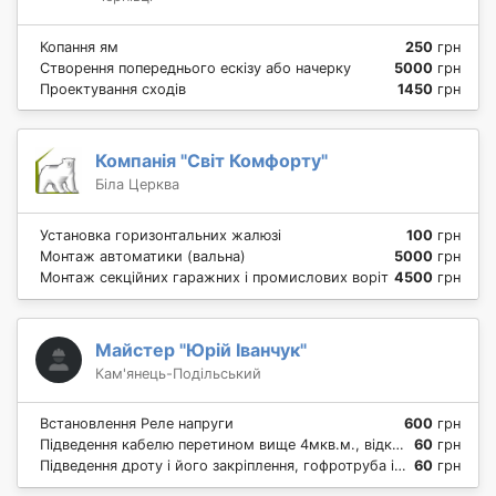
Копання ям
250
грн
Створення попереднього ескізу або начерку
5000
грн
Проектування сходів
1450
грн
Компанія "Світ Комфорту"
Біла Церква
Установка горизонтальних жалюзі
100
грн
Монтаж автоматики (вальна)
5000
грн
Монтаж секційних гаражних і промислових воріт
4500
грн
Майстер "Юрій Іванчук"
Кам'янець-Подільський
Встановлення Реле напруги
600
грн
Підведення кабелю перетином вище 4мкв.м., відкрита проводка
60
грн
Підведення дроту і його закріплення, гофротруба і т. п.
60
грн