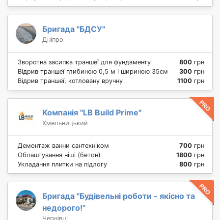
Бригада "БДСУ"
Дніпро
Зворотна засипка траншеї для фундаменту
800
грн
Відрив траншеї глибиною 0,5 м і шириною 35см
300
грн
Відрив траншеї, котловану вручну
1100
грн
Компанія "LB Build Prime"
Хмельницький
Демонтаж ванни сантехніком
700
грн
Облаштування ніші (бетон)
1800
грн
Укладання плитки на підлогу
800
грн
Бригада "Будівельні роботи - якісно та
недорого!"
Чернівці