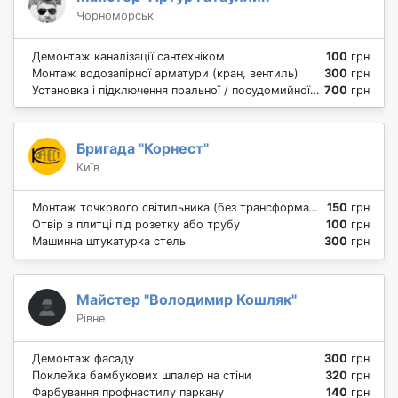
Чорноморськ
Демонтаж каналізації сантехніком
100
грн
Монтаж водозапірної арматури (кран, вентиль)
300
грн
Установка і підключення пральної / посудомийної машини
700
грн
Бригада "Корнест"
Київ
Монтаж точкового світильника (без трансформатора)
150
грн
Отвір в плитці під розетку або трубу
100
грн
Машинна штукатурка стель
300
грн
Майстер "Володимир Кошляк"
Рівне
Демонтаж фасаду
300
грн
Поклейка бамбукових шпалер на стіни
320
грн
Фарбування профнастилу паркану
140
грн