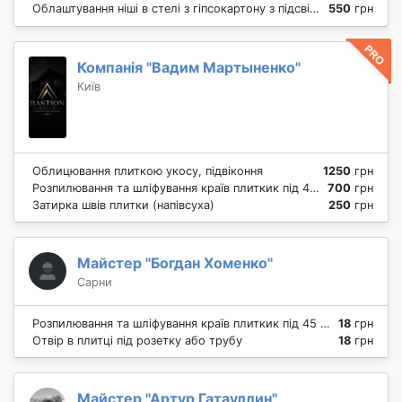
Облаштування ніші в стелі з гіпсокартону з підсвічуванням
550
грн
Компанія "Вадим Мартыненко"
Київ
Облицювання плиткою укосу, підвіконня
1250
грн
Розпилювання та шліфування країв плиткик під 45 градусів
700
грн
Затирка швів плитки (напівсуха)
250
грн
Майстер "Богдан Хоменко"
Сарни
Розпилювання та шліфування країв плиткик під 45 градусів
18
грн
Отвір в плитці під розетку або трубу
18
грн
Майстер "Артур Гатауллин"