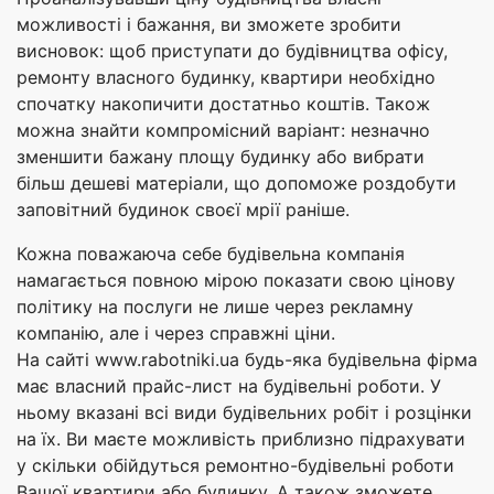
можливості і бажання, ви зможете зробити
висновок: щоб приступати до будівництва офісу,
ремонту власного будинку, квартири необхідно
спочатку накопичити достатньо коштів. Також
можна знайти компромісний варіант: незначно
зменшити бажану площу будинку або вибрати
більш дешеві матеріали, що допоможе роздобути
заповітний будинок своєї мрії раніше.
Кожна поважаюча себе будівельна компанія
намагається повною мірою показати свою цінову
політику на послуги не лише через рекламну
компанію, але і через справжні ціни.
На сайті www.rabotniki.ua будь-яка будівельна фірма
має власний прайс-лист на будівельні роботи. У
ньому вказані всі види будівельних робіт і розцінки
на їх. Ви маєте можливість приблизно підрахувати
у скільки обійдуться ремонтно-будівельні роботи
Вашої квартири або будинку. А також зможете