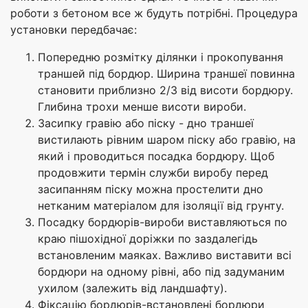
роботи з бетоном все ж будуть потрібні. Процедура
установки передбачає:
Попередню розмітку ділянки і прокопування
траншей під бордюр. Ширина траншеї повинна
становити приблизно 2/3 від висоти бордюру.
Глибина трохи менше висоти вироби.
Засипку гравію або піску - дно траншеї
вистилають рівним шаром піску або гравію, на
який і проводиться посадка бордюру. Щоб
продовжити термін служби виробу перед
засипанням піску можна простелити дно
нетканим матеріалом для ізоляції від грунту.
Посадку бордюрів-вироби виставляються по
краю пішохідної доріжки по заздалегідь
встановленим маяках. Важливо виставити всі
бордюри на одному рівні, або під задуманим
ухилом (залежить від ландшафту).
Фіксацію бордюрів-встановлені бордюри