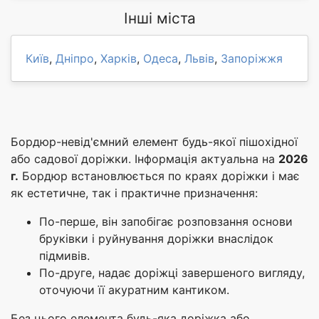
Інші міста
Київ
,
Дніпро
,
Харків
,
Одеса
,
Львів
,
Запоріжжя
Бордюр-невід'ємний елемент будь-якої пішохідної
або садової доріжки. Інформація актуальна на
2026
г.
Бордюр встановлюється по краях доріжки і має
як естетичне, так і практичне призначення:
По-перше, він запобігає розповзання основи
бруківки і руйнування доріжки внаслідок
підмивів.
По-друге, надає доріжці завершеного вигляду,
оточуючи її акуратним кантиком.
Без цього елемента будь-яка доріжка або