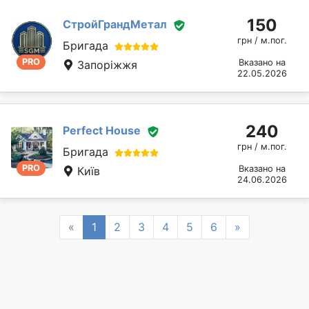
150
СтройГрандМетал
грн / м.пог.
Бригада
PRO
Вказано на
Запоріжжя
22.05.2026
240
Perfect House
грн / м.пог.
Бригада
PRO
Вказано на
Київ
24.06.2026
Previous
Next
«
1
2
3
4
5
6
»