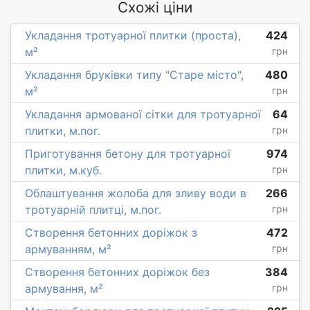
Схожі ціни
Укладання тротуарної плитки (проста),
424
м²
грн
Укладання бруківки типу "Старе місто",
480
м²
грн
Укладання армованої сітки для тротуарної
64
плитки, м.пог.
грн
Приготування бетону для тротуарної
974
плитки, м.куб.
грн
Облаштування жолоба для зливу води в
266
тротуарній плитці, м.пог.
грн
Створення бетонних доріжок з
472
армуванням, м²
грн
Створення бетонних доріжок без
384
армування, м²
грн