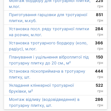
Монтаж бордюру для тротуарної плитки,
225
м.пог.
грн
Приготування гарцовки для тротуарної
851
плитки, м.куб.
грн
Установка посл. ряду тротуарної плитки
284
на розчин, м.пог.
грн
Установка тротуарного бордюру (коло,
366
радіус), м.пог.
грн
Планування і ущільнення віброплитої під
150
тротуарну плитку до 20 см., м²
грн
Установка піскоприймача в тротуарну
444
плитку, шт.
грн
Укладання клінкерної тротуарної
522
бруківки, м²
грн
Монтаж відливу (водовідведення) в
286
тротуарну плитку, шт.
грн