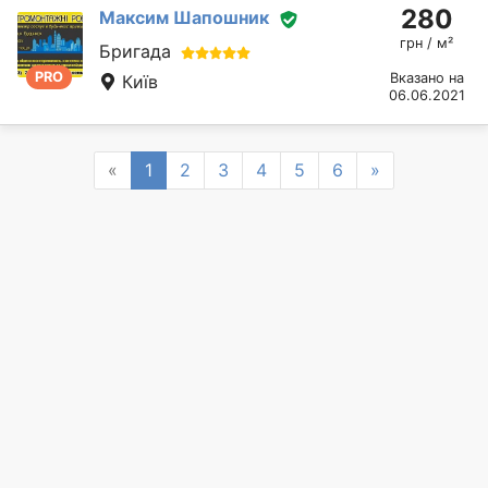
280
Максим Шапошник
грн / м²
Бригада
PRO
Вказано на
Київ
06.06.2021
Previous
Next
«
1
2
3
4
5
6
»