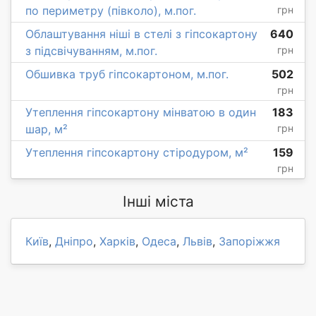
по периметру (півколо), м.пог.
грн
Облаштування ніші в стелі з гіпсокартону
640
з підсвічуванням, м.пог.
грн
Обшивка труб гіпсокартоном, м.пог.
502
грн
Утеплення гіпсокартону мінватою в один
183
шар, м²
грн
Утеплення гіпсокартону стіродуром, м²
159
грн
Інші міста
Київ
,
Дніпро
,
Харків
,
Одеса
,
Львів
,
Запоріжжя