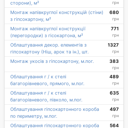
сторони), м²
грн
Монтаж напівкруглої конструкцій (стіни)
680
з гіпсокартону, м²
грн
Монтаж напівкруглої конструкції
771
(перегородки) з гісокартона, м²
грн
Облаштування декор. елементів з
1327
гіпсокартону (Ніш, арок та ін.), шт.
грн
Монтаж укосів з гіпсокартону, м.пог.
383
грн
Облаштування г / к стелі
489
багаторівневого, прямого, м.пог.
грн
Облаштування г / к стелі
635
багаторівневого, півколо, м.пог.
грн
Облаштування гіпсокартонного короба
497
по периметру, м.пог.
грн
Облаштування гіпсокартонного короба
564