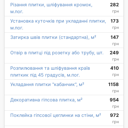
Різання плитки, шліфування кромок,
282
м.пог.
грн
Установка куточків при укладанні плитки,
173
м.пог.
грн
Затирка швів плитки (стандартна), м²
147
грн
Отвір в плитці під розетку або трубу, шт.
249
грн
Розпилювання та шліфування країв
410
плиткик під 45 градусів, м.пог.
грн
Укладання плитки "кабанчик", м²
1158
грн
Декоративна гіпсова плитка, м²
954
грн
Поклейка гіпсової цеглинки на стіни, м²
972
грн