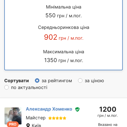
Мінімальна ціна
550
грн / м.пог.
Середньоринкова ціна
902
грн / м.пог.
Максимальна ціна
1350
грн / м.пог.
Сортувати
за рейтингом
за ціною
по актуальності
1200
Александр Хоменко
грн / м.пог.
Майстер
PRO
Вказано на
Київ