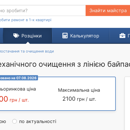
Знайти майстра
обити ремонт в 1-к квартирі
Розцінки
Калькулятор
остачання та очищення води
ханічного очищення з лінією байпас
овано на 07.08.2026
ьоринкова ціна
Максимальна ціна
00
2100
грн / шт.
грн / шт.
ною
по актуальності