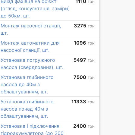
Виїзд фахівця на об'єкт
1110
грн
(огляд, консультація, заміри)
до 50км, шт.
Монтаж насосної станції,
3275
грн
шт.
Монтаж автоматики для
1096
грн
насосної станції, шт.
Установка погружного
5497
грн
насоса (свердловина), шт.
Установка глибинного
7500
грн
насоса до 40м з
облаштуванням, шт.
Установка глибинного
11333
грн
насоса понад 40м з
облаштуванням, шт.
Установка і підключення
2400
грн
гідроакумулятора (до 300