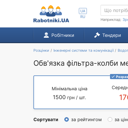
UA
RU
Наприклад:
Зр
Робітники
Тендери
Розцінки
Інженерні системи та комунікації
Водоп
Обв'язка фільтра-колби ме
Розрах
Середн
Мінімальна ціна
17
1500
грн / шт.
Сортувати
за рейтингом
за ці