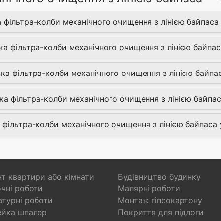
 фільтра-колби механічного очищення з лінією байпаса 
ка фільтра-колби механічного очищення з лінією байпаса
ка фільтра-колби механічного очищення з лінією байпас
а фільтра-колби механічного очищення з лінією байпаса
а фільтра-колби механічного очищення з лінією байпаса у
т квартири або кімнати
Будівництво будинку
чні роботи
Малярні роботи
турні роботи
Монтаж гіпсокартону
ейка шпалер
Покриття для підлоги