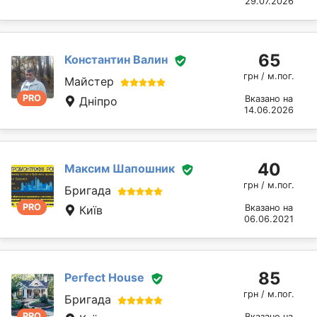
29.07.2026
65
Константин Валин
грн / м.пог.
Майстер
PRO
Вказано на
Дніпро
14.06.2026
40
Максим Шапошник
грн / м.пог.
Бригада
PRO
Вказано на
Київ
06.06.2021
85
Perfect House
грн / м.пог.
Бригада
PRO
Вказано на