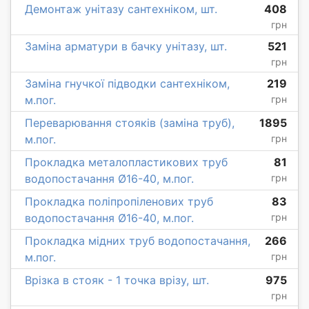
Демонтаж унітазу сантехніком, шт.
408
грн
Заміна арматури в бачку унітазу, шт.
521
грн
Заміна гнучкої підводки сантехніком,
219
м.пог.
грн
Переварювання стояків (заміна труб),
1895
м.пог.
грн
Прокладка металопластикових труб
81
водопостачання Ø16-40, м.пог.
грн
Прокладка поліпропіленових труб
83
водопостачання Ø16-40, м.пог.
грн
Прокладка мідних труб водопостачання,
266
м.пог.
грн
Врізка в стояк - 1 точка врізу, шт.
975
грн