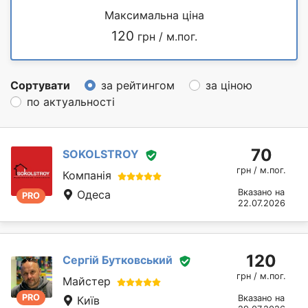
Максимальна ціна
120
грн / м.пог.
Сортувати
за рейтингом
за ціною
по актуальності
70
SOKOLSTROY
грн / м.пог.
Компанія
Вказано на
Одеса
PRO
22.07.2026
120
Сергій Бутковський
грн / м.пог.
Майстер
PRO
Вказано на
Київ