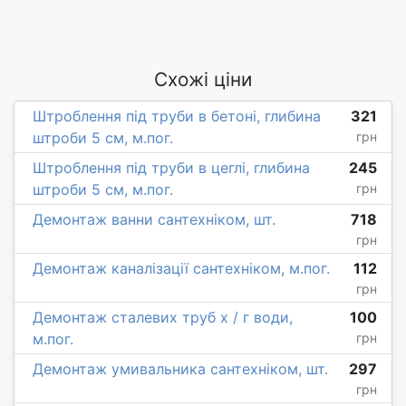
Схожі ціни
Штроблення під труби в бетоні, глибина
321
штроби 5 см, м.пог.
грн
Штроблення під труби в цеглі, глибина
245
штроби 5 см, м.пог.
грн
Демонтаж ванни сантехніком, шт.
718
грн
Демонтаж каналізації сантехніком, м.пог.
112
грн
Демонтаж сталевих труб х / г води,
100
м.пог.
грн
Демонтаж умивальника сантехніком, шт.
297
грн