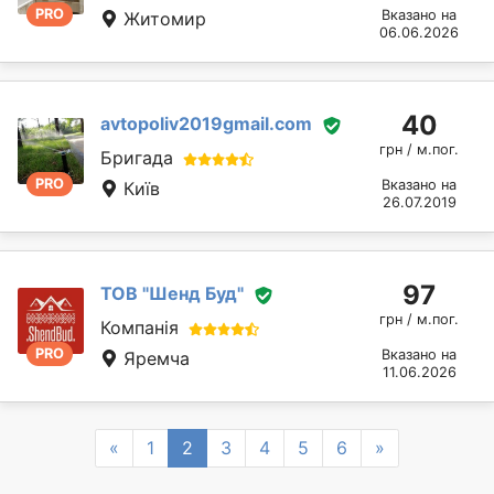
PRO
Вказано на
Житомир
06.06.2026
40
avtopoliv2019gmail.com
грн / м.пог.
Бригада
PRO
Вказано на
Київ
26.07.2019
97
ТОВ "Шенд Буд"
грн / м.пог.
Компанія
PRO
Вказано на
Яремча
11.06.2026
Previous
Next
«
1
2
3
4
5
6
»