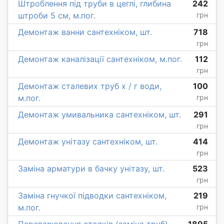
Штроблення під труби в цеглі, глибина
242
штроби 5 см, м.пог.
грн
Демонтаж ванни сантехніком, шт.
718
грн
Демонтаж каналізації сантехніком, м.пог.
112
грн
Демонтаж сталевих труб х / г води,
100
м.пог.
грн
Демонтаж умивальника сантехніком, шт.
291
грн
Демонтаж унітазу сантехніком, шт.
414
грн
Заміна арматури в бачку унітазу, шт.
523
грн
Заміна гнучкої підводки сантехніком,
219
м.пог.
грн
Переварювання стояків (заміна труб),
1895