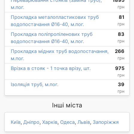
м.пог.
грн
Прокладка металопластикових труб
81
водопостачання Ø16-40, м.пог.
грн
Прокладка поліпропіленових труб
83
водопостачання Ø16-40, м.пог.
грн
Прокладка мідних труб водопостачання,
266
м.пог.
грн
Врізка в стояк - 1 точка врізу, шт.
975
грн
Ізоляція труб, м.пог.
39
грн
Інші міста
Київ
,
Дніпро
,
Харків
,
Одеса
,
Львів
,
Запоріжжя