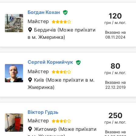
Богдан Кохан
120
Майстер
грн / м.пог.
Бердичів
(Може приїхати
Вказано на
в м. Жмеринка)
08.11.2024
Сергей Корнийчук
80
Майстер
грн / м.пог.
Київ
(Може приїхати в м.
Вказано на
Жмеринка)
22.12.2019
Віктор Гудзь
250
Майстер
грн / м.пог.
Житомир
(Може приїхати
Вказано на