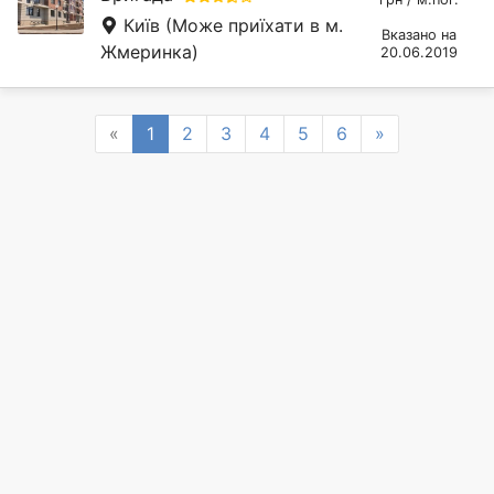
Київ
(Може приїхати в м.
Вказано на
Жмеринка)
20.06.2019
Previous
Next
«
1
2
3
4
5
6
»