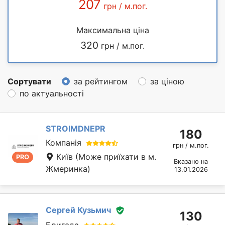
207
грн / м.пог.
Максимальна ціна
320
грн / м.пог.
Сортувати
за рейтингом
за ціною
по актуальності
STROIMDNEPR
180
Компанія
грн / м.пог.
Київ
(Може приїхати в м.
PRO
Вказано на
Жмеринка)
13.01.2026
Сергей Кузьмич
130