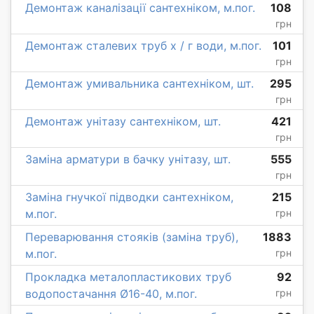
Демонтаж каналізації сантехніком, м.пог.
108
грн
Демонтаж сталевих труб х / г води, м.пог.
101
грн
Демонтаж умивальника сантехніком, шт.
295
грн
Демонтаж унітазу сантехніком, шт.
421
грн
Заміна арматури в бачку унітазу, шт.
555
грн
Заміна гнучкої підводки сантехніком,
215
м.пог.
грн
Переварювання стояків (заміна труб),
1883
м.пог.
грн
Прокладка металопластикових труб
92
водопостачання Ø16-40, м.пог.
грн