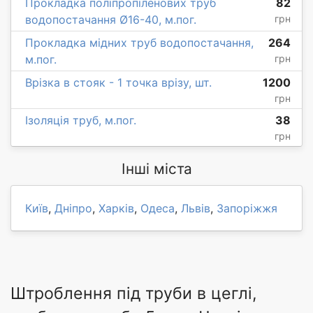
Прокладка поліпропіленових труб
82
водопостачання Ø16-40, м.пог.
грн
Прокладка мідних труб водопостачання,
264
м.пог.
грн
Врізка в стояк - 1 точка врізу, шт.
1200
грн
Ізоляція труб, м.пог.
38
грн
Інші міста
Київ
,
Дніпро
,
Харків
,
Одеса
,
Львів
,
Запоріжжя
Штроблення під труби в цеглі,