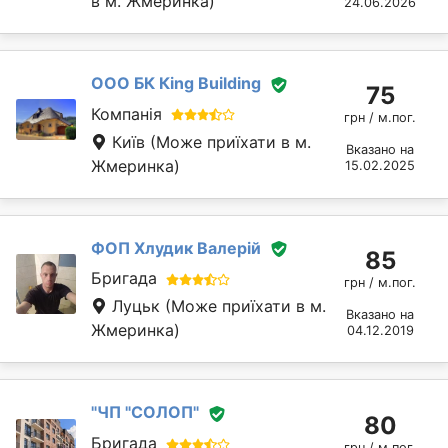
в м. Жмеринка)
24.06.2026
ООО БК Кing Building
75
Компанія
грн / м.пог.
Київ
(Може приїхати в м.
Вказано на
Жмеринка)
15.02.2025
ФОП Хлудик Валерій
85
Бригада
грн / м.пог.
Луцьк
(Може приїхати в м.
Вказано на
Жмеринка)
04.12.2019
"ЧП "СОЛОП"
80
Бригада
грн / м.пог.