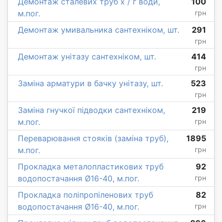
Демонтаж сталевих труб х / г води,
100
м.пог.
грн
Демонтаж умивальника сантехніком, шт.
291
грн
Демонтаж унітазу сантехніком, шт.
414
грн
Заміна арматури в бачку унітазу, шт.
523
грн
Заміна гнучкої підводки сантехніком,
219
м.пог.
грн
Переварювання стояків (заміна труб),
1895
м.пог.
грн
Прокладка металопластикових труб
92
водопостачання Ø16-40, м.пог.
грн
Прокладка поліпропіленових труб
82
водопостачання Ø16-40, м.пог.
грн