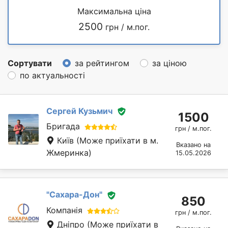
Максимальна ціна
2500
грн / м.пог.
Сортувати
за рейтингом
за ціною
по актуальності
Сергей Кузьмич
1500
Бригада
грн / м.пог.
Київ
(Може приїхати в м.
Вказано на
Жмеринка)
15.05.2026
"Сахара-Дон"
850
Компанія
грн / м.пог.
Дніпро
(Може приїхати в