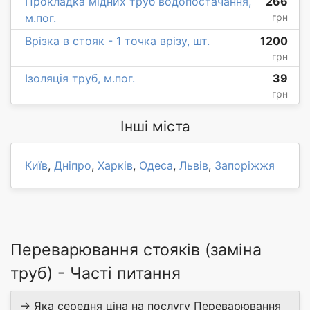
Прокладка мідних труб водопостачання,
266
м.пог.
грн
Врізка в стояк - 1 точка врізу, шт.
1200
грн
Ізоляція труб, м.пог.
39
грн
Інші міста
Київ
,
Дніпро
,
Харків
,
Одеса
,
Львів
,
Запоріжжя
Переварювання стояків (заміна
труб) - Часті питання
→ Яка середня ціна на послугу Переварювання