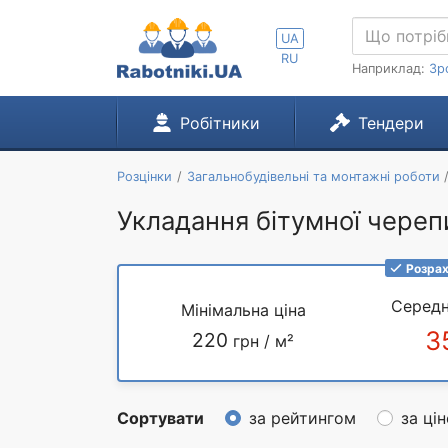
UA
RU
Наприклад:
Зр
Робітники
Тендери
Розцінки
Загальнобудівельні та монтажні роботи
Укладання бітумної череп
Розрах
Середн
Мінімальна ціна
3
220
грн / м²
Сортувати
за рейтингом
за ці