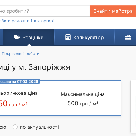
Знайти майстра
обити ремонт в 1-к квартирі
Розцінки
Калькулятор
Покрівельні роботи
иці у м. Запоріжжя
овано на 07.08.2026
ьоринкова ціна
Максимальна ціна
50
500
грн / м²
грн / м²
ною
по актуальності