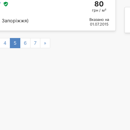
80
"
грн / м²
Вказано на
. Запоріжжя)
01.07.2015
Next
4
5
6
7
»