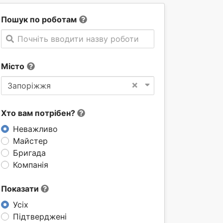
Пошук по роботам
Почніть вводити назву роботи
Місто
×
Запоріжжя
Хто вам потрібен?
Неважливо
Майстер
Бригада
Компанія
Показати
Усіх
Підтверджені