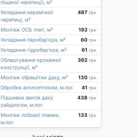
піщаної черепиці), м²
Укладання керамічної
487
грн
черепиці, м²
Монтаж ОСБ плит, м²
192
грн
Укладання паробар'єра, м²
60
грн
Укладання гідробар'єра, м²
61
грн
Облаштування кроквяної
362
грн
конструкції, м²
Монтаж обрешітки даху, м²
130
грн
Обробка антисептиком, м.пог.
41
грн
Підшивка звисів даху
438
грн
сайдингом, м.пог.
Монтаж лобової планки,
133
грн
м.пог.