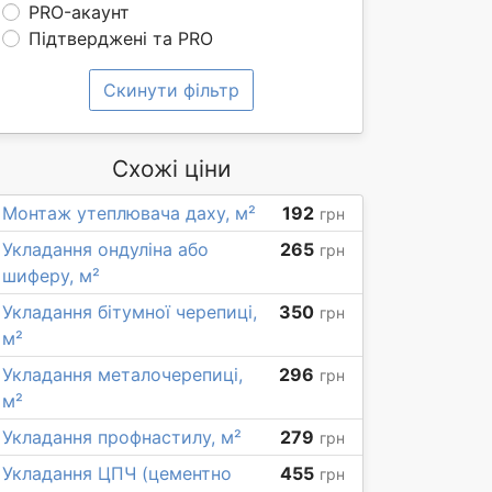
PRO-акаунт
Підтверджені та PRO
Скинути фільтр
Схожі ціни
Монтаж утеплювача даху, м²
192
грн
Укладання ондуліна або
265
грн
шиферу, м²
Укладання бітумної черепиці,
350
грн
м²
Укладання металочерепиці,
296
грн
м²
Укладання профнастилу, м²
279
грн
Укладання ЦПЧ (цементно
455
грн