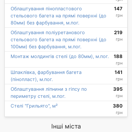
Облаштування пінопластового
147
стельового багета на прямі поверхні (до
грн
80мм) без фарбування, м.пог.
Облаштування поліуретанового
219
стельового багета на прямі поверхні (до
грн
100мм) без фарбування, м.пог.
Монтаж молдингів стелі (до 80мм), м.пог.
188
грн
Шпаклівка, фарбування багета
141
(пінопласт), м.пог.
грн
Облаштування ліпнини з гіпсу по
395
периметру стелі, м.пог.
грн
Стелі "Грильято", м²
380
грн
Інші міста