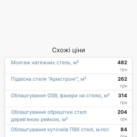
Схожі ціни
Монтаж натяжних стель, м²
482
грн
Підвісна стеля "Армстронг", м²
262
грн
Облаштування OSB, фанери на стелю, м²
314
грн
Облаштування обрешітки стелі
204
дерев'яною рейкою, м²
грн
Облаштування куточків ПВХ стелі, м.пог.
84
грн