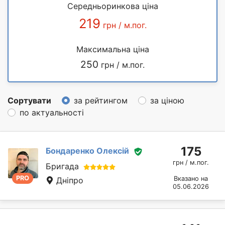
Середньоринкова ціна
219
грн / м.пог.
Максимальна ціна
250
грн / м.пог.
Сортувати
за рейтингом
за ціною
по актуальності
175
Бондаренко Олексій
грн / м.пог.
Бригада
PRO
Вказано на
Дніпро
05.06.2026