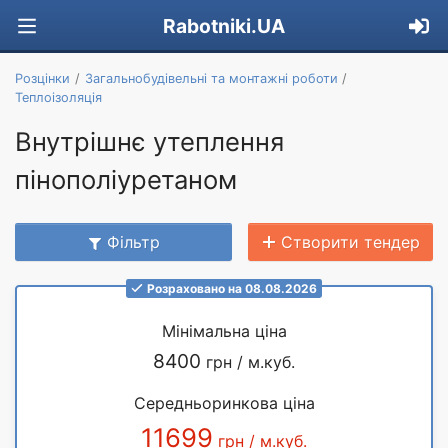
Rabotniki.UA
Розцінки
Загальнобудівельні та монтажні роботи
Теплоізоляція
Внутрішнє утеплення
пінополіуретаном
Фільтр
Створити тендер
Розраховано на 08.08.2026
Мінімальна ціна
8400
грн / м.куб.
Середньоринкова ціна
11699
грн / м.куб.