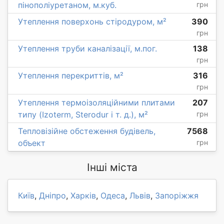
пінополіуретаном, м.куб.
грн
Утеплення поверхонь стіродуром, м²
390
грн
Утеплення труби каналізації, м.пог.
138
грн
Утеплення перекриттів, м²
316
грн
Утеплення термоізоляційними плитами
207
типу (Izoterm, Sterodur і т. д.), м²
грн
Тепловізійне обстеження будівель,
7568
объект
грн
Інші міста
Київ
,
Дніпро
,
Харків
,
Одеса
,
Львів
,
Запоріжжя