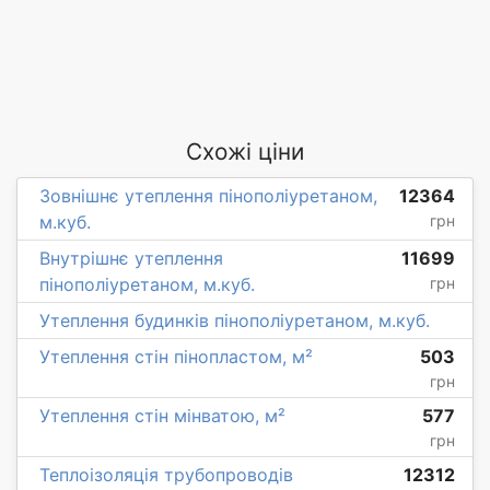
Схожі ціни
Зовнішнє утеплення пінополіуретаном,
12364
м.куб.
грн
Внутрішнє утеплення
11699
пінополіуретаном, м.куб.
грн
Утеплення будинків пінополіуретаном, м.куб.
Утеплення стін пінопластом, м²
503
грн
Утеплення стін мінватою, м²
577
грн
Теплоізоляція трубопроводів
12312