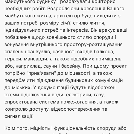
майбутнього будинку і розрахувати кошторис
необхідних робіт. Розробляючи креслення Вашого
майбутнього житла, архітектор буде виходити з
ваших потреб: розміру сім'ї, стилю життя,
індивідуальних потреб та інтересів. Він врахує ваші
побажання щодо зовнішнього стилю споруди і
зонування внутрішнього простору-розташування
спалень і санвузлів, наявності сходів балкона,
тераси, мансарди, а також підсобних приміщень
або, наприклад, сауни і басейну. При цьому проект
потрібно "прив'язати" до місцевості, а також
передбачити під'єднання будинкових комунікацій
до міських. У документації будуть відображені
схеми підключення води, електрики, газу,
спроектована система пожежогасіння, а також
контролю доступу, відеоспостереження та
сигналізації.
Крім того, міцність і функціональність споруди або